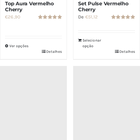
Top Aura Vermelho
Set Pulse Vermelho
Cherry
Cherry
€
26,90
De
€
51,12
Avaliação
Avaliação
5.00
de 5
5.00
de 5
Selecionar
Ver opções
opção
Detalhes
Detalhes
Este
produto
tem
várias
variantes.
As
opções
podem
ser
escolhidas