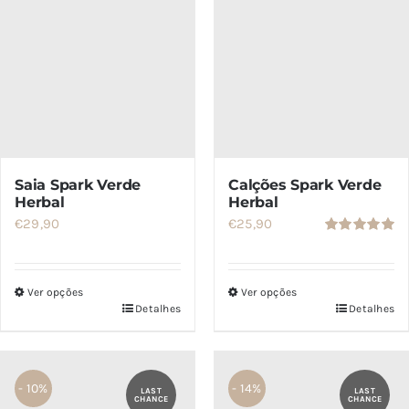
podem
ser
escolhidas
na
página
do
produto
Saia Spark Verde
Calções Spark Verde
Herbal
Herbal
€
29,90
€
25,90
Avaliação
5.00
de 5
Ver opções
Ver opções
Detalhes
Detalhes
Este
Este
produto
produto
tem
tem
- 10%
- 14%
várias
várias
LAST
LAST
CHANCE
CHANCE