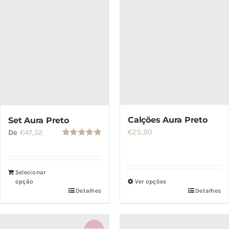
ser
escolhidas
na
página
do
produto
Calções Aura Preto
Set Aura Preto
€
25,90
De
€
47,52
Avaliação
5.00
de 5
Selecionar
opção
Ver opções
Detalhes
Detalhes
Este
produto
tem