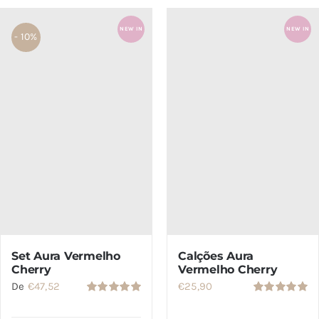
SETS
NEW IN
NEW IN
- 10%
SALDOS
CONTACTO
Calções Aura
Set Aura Vermelho
Vermelho Cherry
Cherry
€
25,90
De
€
47,52
Avaliação
Avaliação
5.00
de 5
5.00
de 5