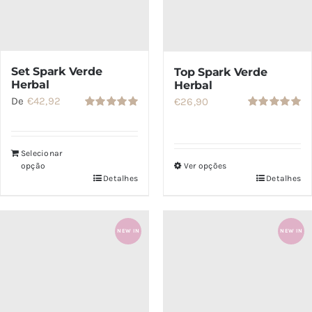
do
do
produto
produto
Set Spark Verde
Top Spark Verde
Herbal
Herbal
De
€
42,92
€
26,90
Avaliação
Avaliação
5.00
de 5
5.00
de 5
Selecionar
opção
Ver opções
Detalhes
Detalhes
Este
produto
tem
NEW IN
NEW IN
várias
variantes.
As
opções