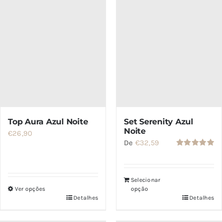
opções
podem
ser
escolhidas
na
página
do
produto
Set Serenity Azul
Top Aura Azul Noite
Noite
€
26,90
De
€
32,59
Avaliação
5.00
de 5
Selecionar
Ver opções
opção
Detalhes
Detalhes
Este
produto