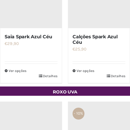
na
página
do
produto
Saia Spark Azul Céu
Calções Spark Azul
Céu
€
29,90
€
25,90
Ver opções
Ver opções
Detalhes
Detalhes
Este
Este
produto
produto
ROXO UVA
tem
tem
várias
várias
variantes.
variantes.
- 10%
As
As
opções
opções