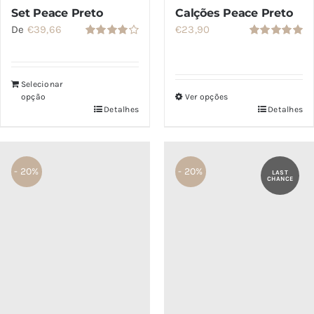
Set Peace Preto
Calções Peace Preto
De
€
39,66
€
23,90
Avaliação
Avaliação
4.00
de 5
5.00
de 5
Selecionar
opção
Ver opções
Detalhes
Detalhes
Este
produto
tem
várias
- 20%
- 20%
LAST
CHANCE
variantes.
As
opções
podem
ser
escolhidas
na