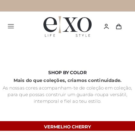
Saltar
para
o
Alternar
conteúdo
navegação
Português
HOME
SHOP BY COLOR
Mais do que coleções, criamos continuidade.
SUMMER 26
NEW IN
As nossas cores acompanham-te de coleção em coleção,
para que possas construir um guarda-roupa versátil,
intemporal e fiel ao teu estilo.
TOPS
BOTTOMS
VERMELHO CHERRY