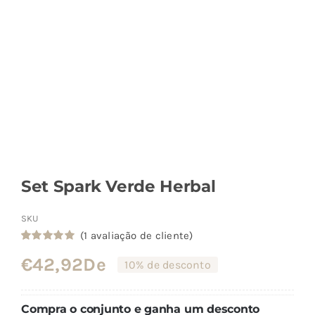
Set Spark Verde Herbal
SKU
(
1
avaliação de cliente)
Classificado
1
€
42,92
De
com
5.00
em
10% de desconto
5 com base
em
classificação
de cliente
Compra o conjunto e ganha um desconto