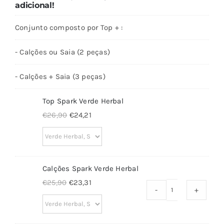
adicional!
Conjunto composto por Top + :
- Calções ou Saia (2 peças)
- Calções + Saia (3 peças)
Top Spark Verde Herbal
O
O
€
26,90
€
24,21
preço
preço
original
atual
era:
é:
Calções Spark Verde Herbal
€26,90.
€24,21.
O
O
€
25,90
€
23,31
-
+
preço
preço
original
atual
era:
é: