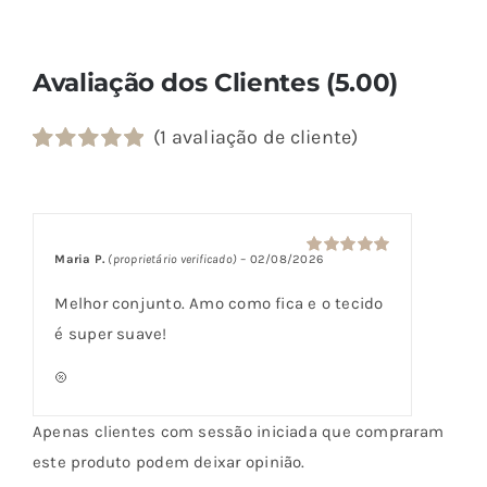
Avaliação dos Clientes (5.00)
(
1
avaliação de cliente)
Classificado
1
com
5.00
em
5 com base
em
classificação
Maria P.
(proprietário verificado)
–
02/08/2026
Avaliação
5
de cliente
de 5
Melhor conjunto. Amo como fica e o tecido
é super suave!
Apenas clientes com sessão iniciada que compraram
este produto podem deixar opinião.