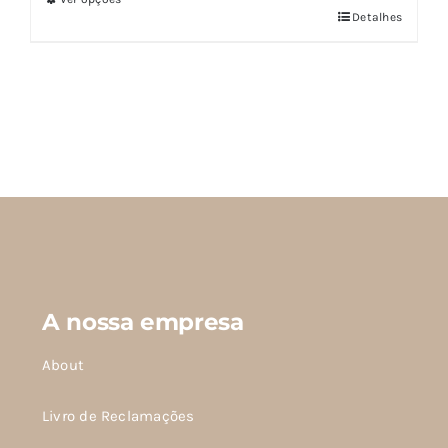
Este
Detalhes
produto
tem
várias
variantes.
As
opções
podem
ser
escolhidas
na
página
do
produto
A nossa empresa
About
Livro de Reclamações