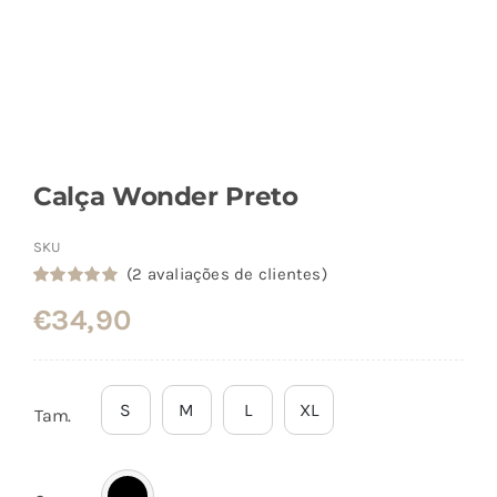
Calça Wonder Preto
SKU
(
2
avaliações de clientes)
Classificado
2
€
34,90
com
5.00
em
5 com base
em
classificações
de clientes
S
M
L
XL
Tam.