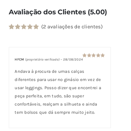
Avaliação dos Clientes (5.00)
(
2
avaliações de clientes)
Classificado
2
com
5.00
em
5 com base
em
classificações
HFCM
(proprietário verificado)
–
28/08/2024
Avaliação
5
de clientes
de 5
Andava à procura de umas calças
diferentes para usar no ginásio em vez de
usar leggings. Posso dizer que encontrei a
peça perfeita, em tudo, são super
confortáveis, realçam a silhueta e ainda
tem bolsos que dá sempre muito jeito.