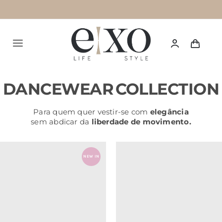
Saltar
para
o
Alternar
conteúdo
navegação
Português
DANCEWEAR
COLLECTION
HOME
Para quem quer vestir-se com
elegância
sem abdicar da
liberdade de movimento.
SUMMER 26
NEW IN
NEW IN
TOPS
BOTTOMS