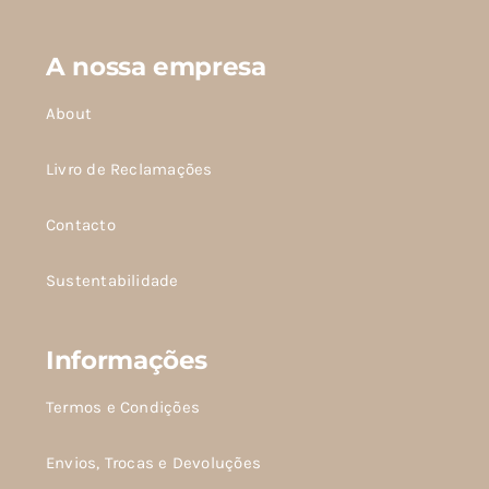
opções
podem
A nossa empresa
ser
About
escolhidas
na
Livro de Reclamações
página
do
Contacto
produto
Sustentabilidade
Informações
Termos e Condições
Envios, Trocas e Devoluções