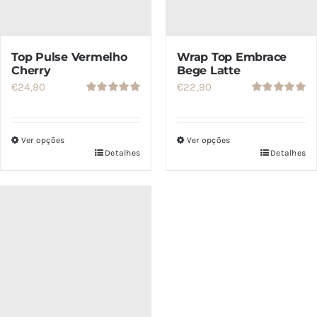
do
do
produto
produto
Top Pulse Vermelho
Wrap Top Embrace
Cherry
Bege Latte
€
24,90
€
22,90
Avaliação
Avaliação
5.00
de 5
5.00
de 5
Ver opções
Ver opções
Detalhes
Detalhes
Este
Este
produto
produto
tem
tem
várias
várias
variantes.
variantes.
As
As
opções
opções
podem
podem
ser
ser