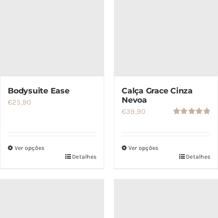
SETS
SALDOS
CONTACTO
Bodysuite Ease
Calça Grace Cinza
Nevoa
€
25,90
€
39,90
Avaliação
5.00
de 5
Ver opções
Ver opções
Detalhes
Detalhes
Este
Este
produto
produto
tem
tem
várias
várias
variantes.
variantes.