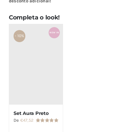
desconto adicional!
Completa o look!
NEW IN
- 10%
Set Aura Preto
De
€
47,52
Avaliação
5.00
de 5