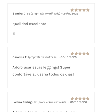
5 com base
em
classificações
Sandra Dias
(proprietário verificado)
–
24/11/2025
Avaliação
5
de clientes
de 5
qualidad excelente
Carolina F.
(proprietário verificado)
–
03/12/2025
Avaliação
5
de 5
Adoro usar estas leggings! Super
confortáveis.. usaria todos os dias!
Lorena Rodriguez
(proprietário verificado)
–
05/02/2026
Avaliação
5
de 5