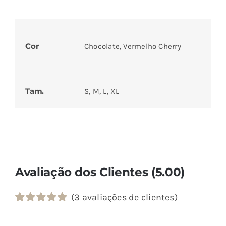
Cor
Chocolate, Vermelho Cherry
Tam.
S, M, L, XL
Avaliação dos Clientes (5.00)
(
3
avaliações de clientes)
Classificado
3
com
5.00
em