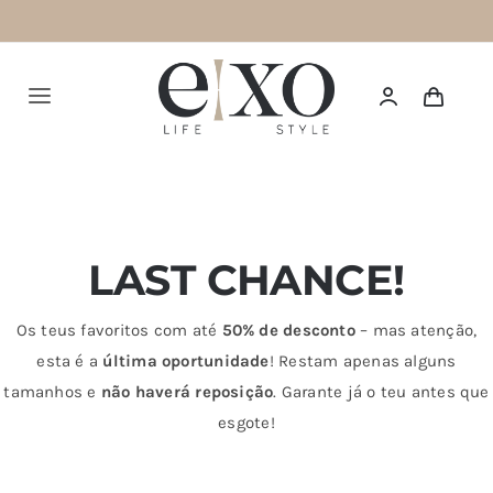
Saltar
para
o
Alternar
conteúdo
navegação
Português
HOME
LAST CHANCE!
SUMMER 26
NEW IN
Os teus favoritos com até
50% de desconto
– mas atenção,
esta é a
última oportunidade
! Restam apenas alguns
TOPS
tamanhos e
não haverá reposição
. Garante já o teu antes que
esgote!
BOTTOMS