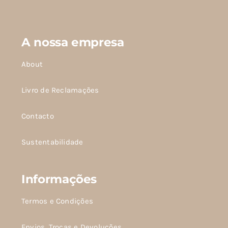
As
As
opções
opções
podem
podem
A nossa empresa
ser
ser
About
escolhidas
escolhidas
na
na
Livro de Reclamações
página
página
do
do
Contacto
produto
produto
Sustentabilidade
Informações
Termos e Condições
Envios, Trocas e Devoluções