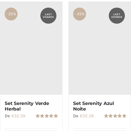
SETS
- 25%
- 25%
LAST
LAST
CHANCE
CHANCE
SALDOS
CONTACTO
Set Serenity Verde
Set Serenity Azul
Herbal
Noite
De
€
32,59
De
€
32,59
Avaliação
Avaliação
5.00
de 5
5.00
de 5