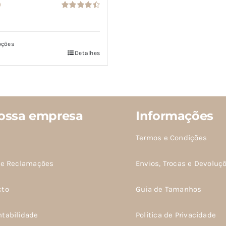
0
Avaliação
4.50
de 5
pções
Detalhes
o
es.
ossa empresa
Informações
Termos e Condições
s
m
de Reclamações
Envios, Trocas e Devoluç
idas
cto
Guia de Tamanhos
ntabilidade
Politica de Privacidade