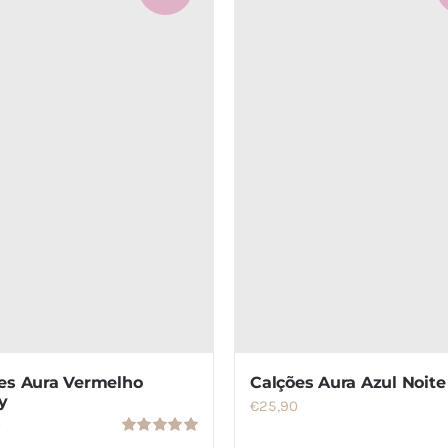
es Aura Vermelho
Calções Aura Azul Noite
y
€
25,90
0
Avaliação