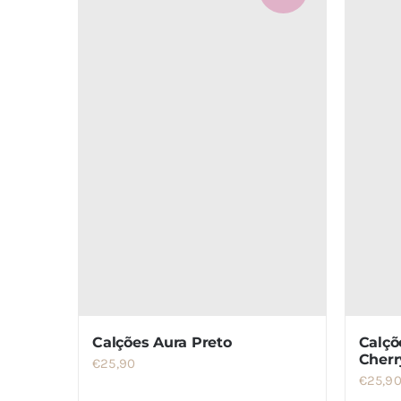
Calções Aura Preto
Calçõ
Cherr
€
25,90
€
25,9