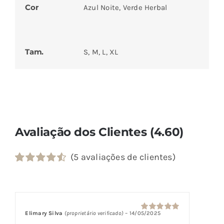
Cor
Azul Noite, Verde Herbal
Tam.
S, M, L, XL
Avaliação dos Clientes (4.60)
(
5
avaliações de clientes)
Classificado
5
com
4.60
em 5 com
base em
classificações
Elimary Silva
(proprietário verificado)
–
14/05/2025
Avaliação
5
de clientes