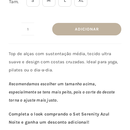
S
M
L
XL
Tam.
ADICIONAR
Quantidade
de
Top
Top de alças com sustentação média, tecido ultra
Serenity
suave e design com costas cruzadas. Ideal para yoga,
Azul
pilates ou o dia-a-dia.
Noite
Recomendamos escolher um tamanho acima,
especialmente se tens mais peito, pois o corte do decote
torna o ajuste mais justo.
Completa o look comprando o Set Serenity Azul
Noite e ganha um desconto adicional!