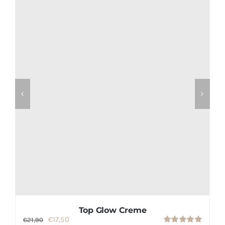
Top Glow Creme
O
O
€
17,50
€
21,90