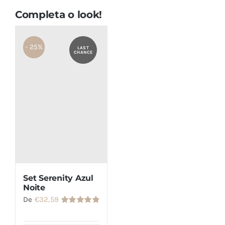
Completa o look!
- 25%
LAST
CHANCE
Set Serenity Azul
Noite
De
€
32,59
Avaliação
5.00
de 5