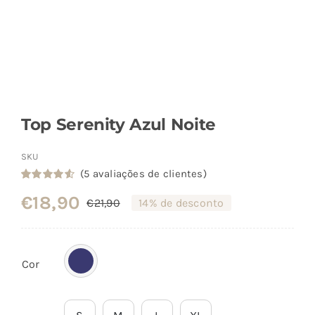
Top Serenity Azul Noite
SKU
(
5
avaliações de clientes)
Classificado
5
€
18,90
com
4.60
€
21,90
14% de desconto
O
O
em 5 com
base em
preço
preço
classificações
de clientes
original
atual
Cor
era:
é:
€21,90.
€18,90.