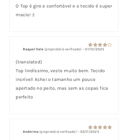
de 5
O Top é giro e confortável e o tecido é super
macio! :)
Raquel Vale
(proprietário verificado)
–
01/10/2025
Avaliação
4
de 5
(translated)
Top lindíssimo, veste muito bem. Tecido
incrível! Achei o tamanho um pouco
apertado no peito, mas sem as copas fica
perfeito
Anónimo
(proprietário verificado)
–
05/11/2025
Avaliação
5
de 5