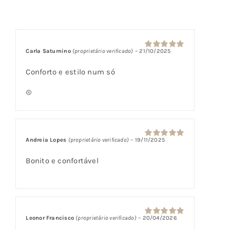
Classificado
3
com
5.00
em
5 com base
em
classificações
Carla Saturnino
(proprietário verificado)
–
21/10/2025
Avaliação
5
de clientes
de 5
Conforto e estilo num só
Andreia Lopes
(proprietário verificado)
–
19/11/2025
Avaliação
5
de 5
Bonito e confortável
Leonor Francisco
(proprietário verificado)
–
20/04/2026
Avaliação
5