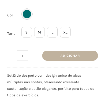
em
classificações
de clientes
Cor
S
M
L
XL
Tam.
ADICIONAR
Quantidade
de
Top
Sutiã de desporto com design único de alças
Peace
múltiplas nas costas, oferecendo excelente
Verde
sustentação e estilo elegante, perfeito para todos os
Oasis
tipos de exercícios.