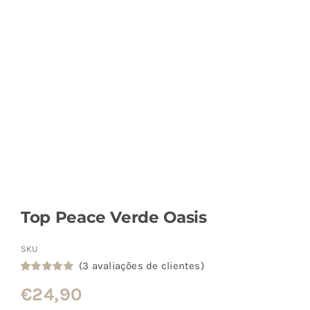
Top Peace Verde Oasis
SKU
(
3
avaliações de clientes)
Classificado
3
€
24,90
com
5.00
em
5 com base