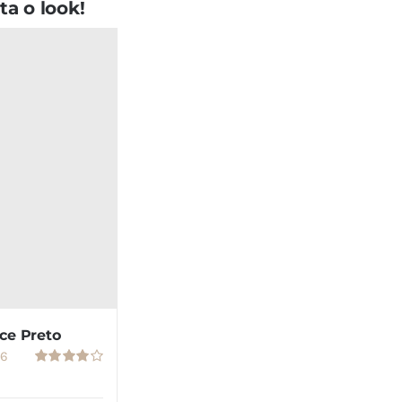
a o look!
ce Preto
66
Avaliação
4.00
de 5