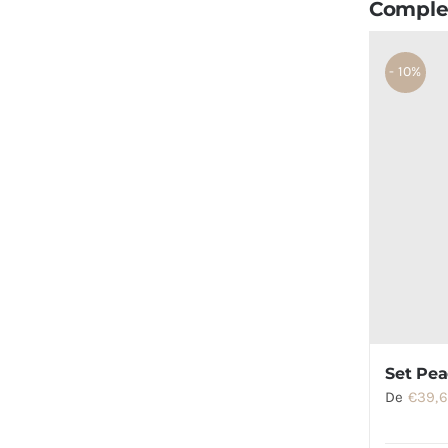
Complet
- 10%
Set Pea
De
€
39,