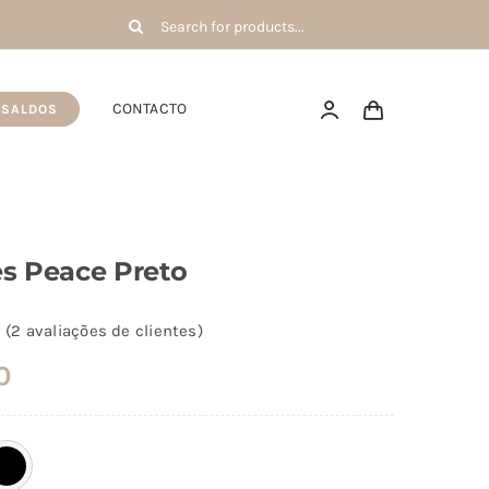
Pesquisar
por:
CONTACTO
SALDOS
es Peace Preto
(
2
avaliações de clientes)
0
es