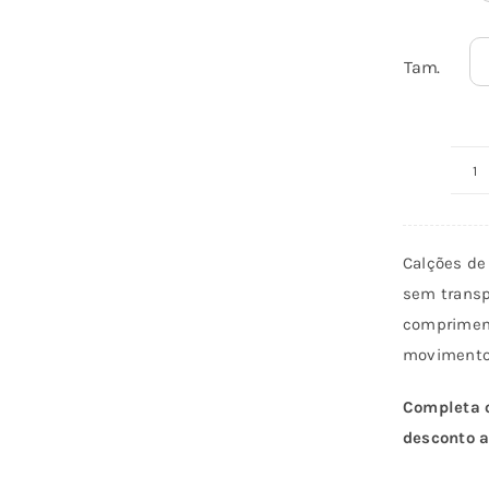
Tam.
Q
d
C
Calções de 
P
sem transp
Pr
compriment
movimento
Completa o
desconto a