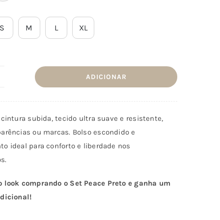
S
M
L
XL
ADICIONAR
uantidade
e
alções
cintura subida, tecido ultra suave e resistente,
eace
arências ou marcas. Bolso escondido e
eto
o ideal para conforto e liberdade nos
s.
 look comprando o Set Peace Preto e ganha um
dicional!