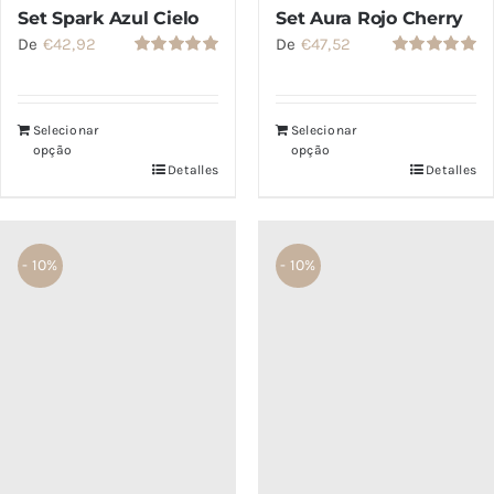
Set Spark Azul Cielo
Set Aura Rojo Cherry
De
€
42,92
De
€
47,52
Valorado
Valorado
con
5.00
de
con
5.00
de
5
5
Selecionar
Selecionar
opção
opção
Detalles
Detalles
- 10%
- 10%