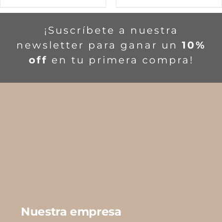
producto
producto
tiene
tiene
¡Suscríbete a nuestra
múltiples
múltiples
newsletter para ganar un
10%
variantes.
variantes.
off
en tu primera compra!
Las
Las
opciones
opciones
se
se
pueden
pueden
elegir
elegir
en
en
la
la
página
página
de
de
producto
producto
Nuestra empresa