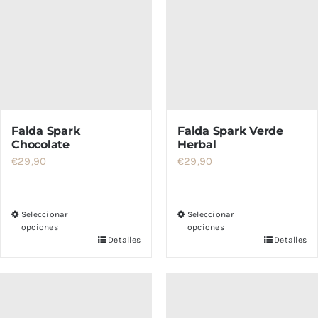
Falda Spark
Falda Spark Verde
Chocolate
Herbal
€
29,90
€
29,90
Seleccionar
Seleccionar
opciones
opciones
Detalles
Detalles
Este
Este
producto
producto
tiene
tiene
múltiples
múltiples