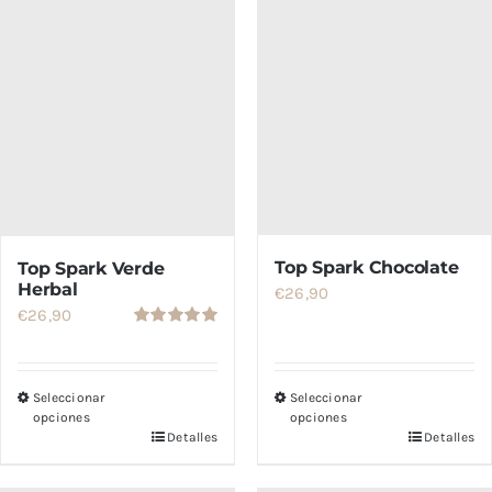
Top Spark Chocolate
Top Spark Verde
Herbal
€
26,90
€
26,90
Valorado
con
5.00
de
5
Seleccionar
Seleccionar
opciones
opciones
Detalles
Detalles
Este
Este
producto
producto