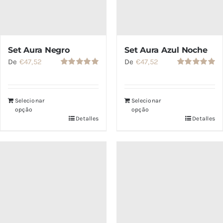
Set Aura Negro
Set Aura Azul Noche
De
€
47,52
De
€
47,52
Valorado
Valorado
con
5.00
de
con
5.00
de
5
5
Selecionar
Selecionar
opção
opção
Detalles
Detalles