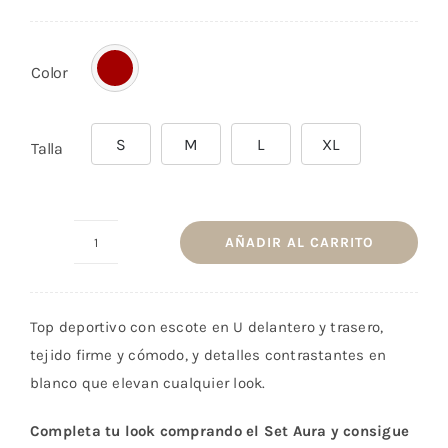
valoración
de un cliente
Color
S
M
L
XL
Talla
AÑADIR AL CARRITO
Top
Aura
Rojo
Top deportivo con escote en U delantero y trasero,
Cherry
tejido firme y cómodo, y detalles contrastantes en
cantidad
blanco que elevan cualquier look.
Completa tu look comprando el Set Aura y consigue