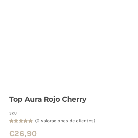
Top Aura Rojo Cherry
SKU
(
0
valoraciones de clientes)
Valorado
1
€
26,90
con
5.00
de
5 en base a