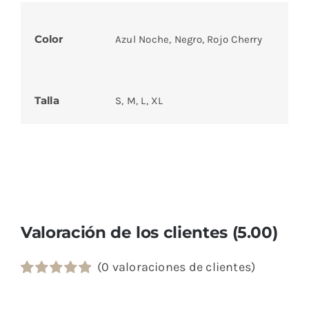
Color
Azul Noche, Negro, Rojo Cherry
Talla
S, M, L, XL
Valoración de los clientes (5.00)
(
0
valoraciones de clientes)
Valorado
1
con
5.00
de 5