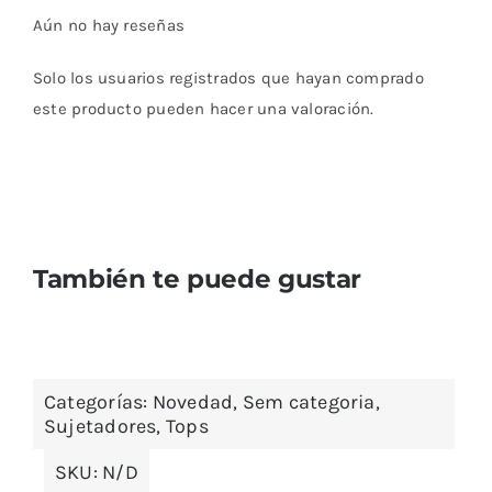
en base a
Aún no hay reseñas
valoración
de un cliente
Solo los usuarios registrados que hayan comprado
este producto pueden hacer una valoración.
También te puede gustar
Categorías:
Novedad
,
Sem categoria
,
Sujetadores
,
Tops
SKU:
N/D