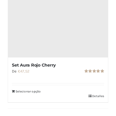
Set Aura Rojo Cherry
De
€
47,52
Valorado
con
5.00
de
5
Selecionar opção
Detalles