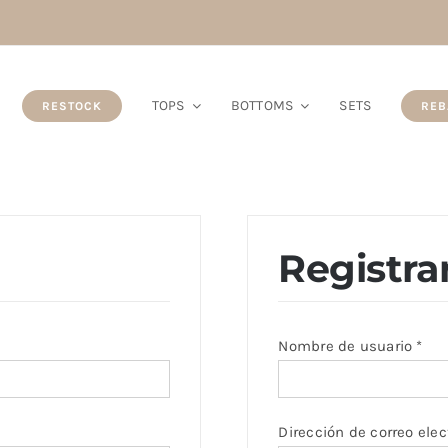
TOPS
BOTTOMS
SETS
RESTOCK
REB
Registra
torio
Obl
Nombre de usuario
*
Dirección de correo ele