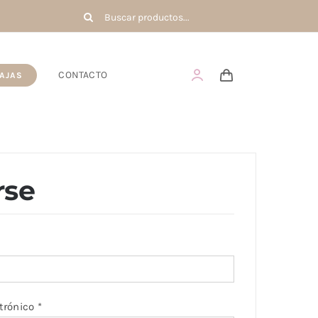
Buscar:
CONTACTO
AJAS
rse
igatorio
Obligatorio
ctrónico
*