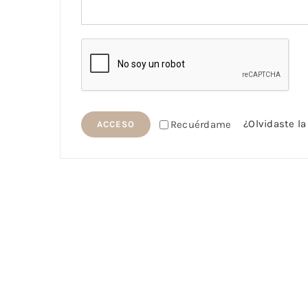
¿Olvidaste l
Recuérdame
ACCESO