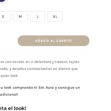
S
M
L
XL
AÑADIR AL CARRITO
op
ura
zul
vo con escote en U delantero y trasero, tejido
oche
modo, y detalles contrastantes en blanco que
antidad
quier look.
u look comprando el Set Aura y consigue un
adicional!
ta el look!