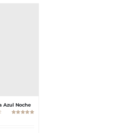
a Azul Noche
2
Valorado
con
5.00
de
5