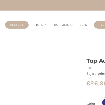
TOPS
BOTTOMS
SETS
RESTOCK
REB
Top A
SKU
Seja a prim
€
26,9
Color