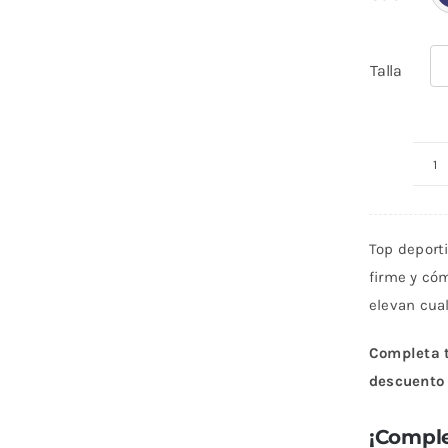
Talla
T
A
A
Top deporti
N
firme y có
c
elevan cual
Completa t
descuento 
¡Comple