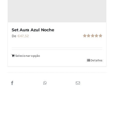
Set Aura Azul Noche
De
€
47,52
Valorado
con
5.00
de
5
Selecionar opção
Detalles