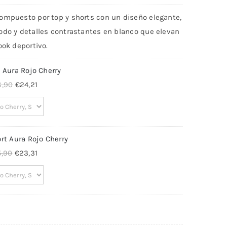
ompuesto por top y shorts con un diseño elegante,
odo y detalles contrastantes en blanco que elevan
ook deportivo.
 Aura Rojo Cherry
El
El
6,90
€
24,21
precio
precio
original
actual
era:
es:
rt Aura Rojo Cherry
€26,90.
€24,21.
El
El
5,90
€
23,31
precio
precio
original
actual
era:
es:
€25,90.
€23,31.