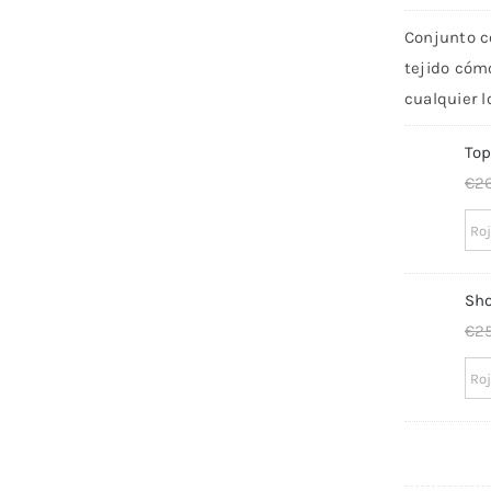
Conjunto c
tejido cóm
cualquier l
Top
€
2
Sho
€
2