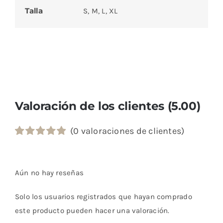
Talla
S, M, L, XL
Valoración de los clientes (5.00)
(
0
valoraciones de clientes)
Valorado
1
con
5.00
de 5
en base a
Aún no hay reseñas
valoración
de un cliente
Solo los usuarios registrados que hayan comprado
este producto pueden hacer una valoración.