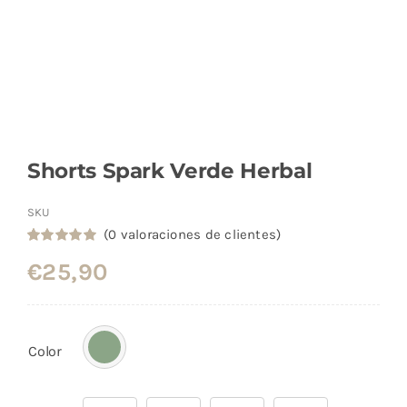
Shorts Spark Verde Herbal
SKU
(
0
valoraciones de clientes)
Valorado
1
€
25,90
con
5.00
de
5 en base a
valoración
de un cliente
Color