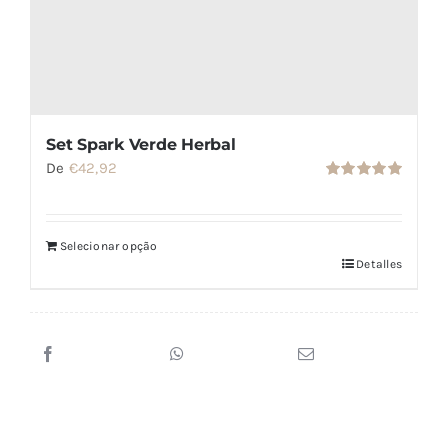
Set Spark Verde Herbal
De
€
42,92
Valorado
con
5.00
de
5
Selecionar opção
Detalles