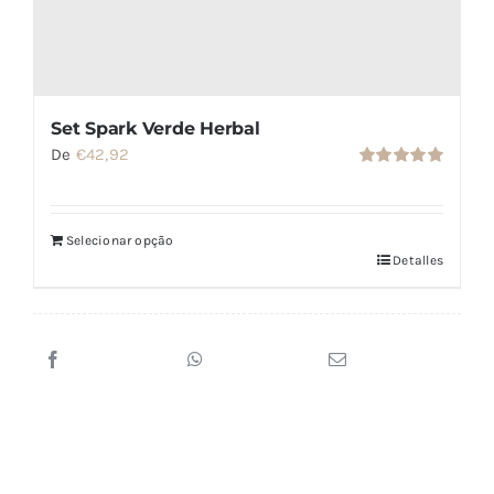
Set Spark Verde Herbal
De
€
42,92
Valorado
con
5.00
de
5
Selecionar opção
Detalles