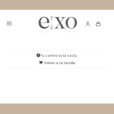
Saltar
al
contenido
Alternar
navegación
Español
HOME
Tu carrito está vacío.
Volver a la tienda
RESTOCK
TOPS
BOTTOMS