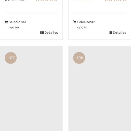
Valorado
Valorado
con
5.00
de
con
5.00
de
5
5
Selecionar
Selecionar
opção
opção
Detalles
Detalles
- 10%
- 10%