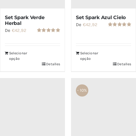
Set Spark Verde
Set Spark Azul Cielo
Herbal
De
€
42,92
De
€
42,92
Valorado
con
5.00
de
Valorado
5
con
5.00
de
5
Selecionar
Selecionar
opção
opção
Detalles
Detalles
- 10%