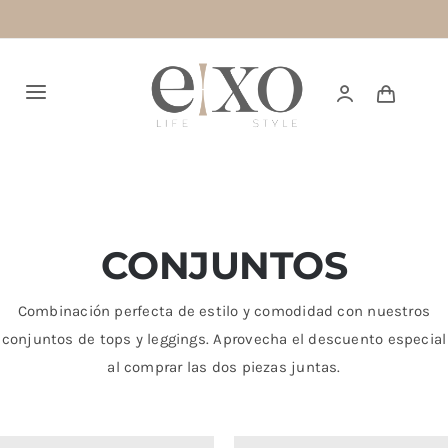
Saltar
al
contenido
Alternar
navegación
Español
HOME
CONJUNTOS
RESTOCK
Combinación perfecta de estilo y comodidad con nuestros
conjuntos de tops y leggings. Aprovecha el descuento especial
TOPS
al comprar las dos piezas juntas.
BOTTOMS