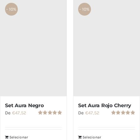
- 10%
- 10%
SETS
REBAJAS
CONTACTO
Set Aura Negro
Set Aura Rojo Cherry
De
€
47,52
De
€
47,52
Valorado
Valorado
con
5.00
de
con
5.00
de
5
5
Selecionar
Selecionar