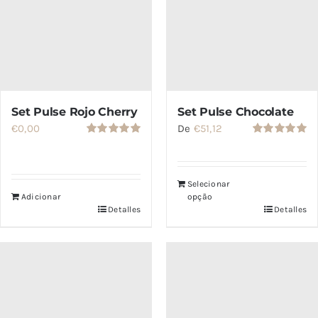
Set Pulse Rojo Cherry
Set Pulse Chocolate
€
0,00
De
€
51,12
Valorado
Valorado
con
5.00
de
con
5.00
de
5
5
Selecionar
Adicionar
opção
Detalles
Detalles