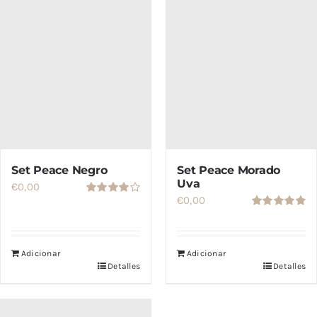
Set Peace Negro
Set Peace Morado
Uva
€
0,00
€
0,00
Valorado
con
4.00
Valorado
de 5
con
4.86
de
5
Adicionar
Adicionar
Detalles
Detalles