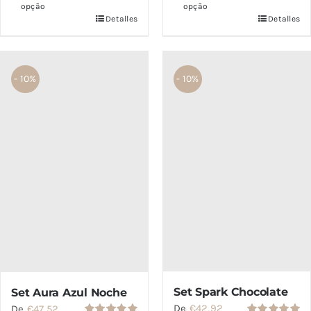
opção
opção
Detalles
Detalles
- 10%
- 10%
Set Spark Chocolate
Set Aura Azul Noche
De
€
42,92
De
€
47,52