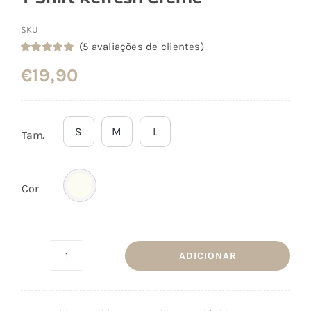
SKU
(
5
avaliações de clientes)
Classificado
3
€
19,90
com
5.00
em
5 com base
em
classificações
de clientes
S
M
L
Tam.
Cor
ADICIONAR
Quantidade
de
T-