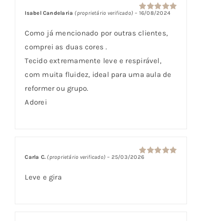
Isabel Candelaria
(proprietário verificado)
–
16/08/2024
Avaliação
5
de 5
Como já mencionado por outras clientes,
comprei as duas cores .
Tecido extremamente leve e respirável,
com muita fluidez, ideal para uma aula de
reformer ou grupo.
Adorei
Carla C.
(proprietário verificado)
–
25/03/2026
Avaliação
5
de 5
Leve e gira