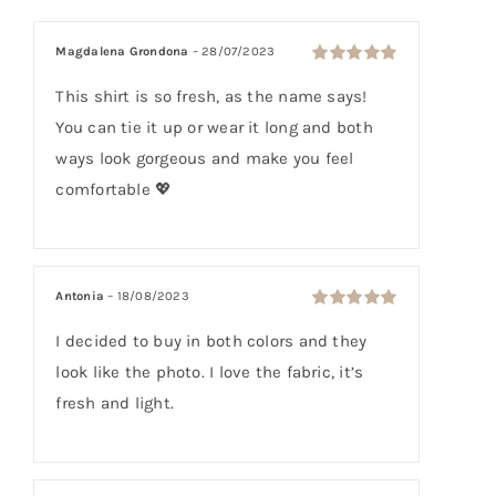
5 com base
em
Magdalena Grondona
–
28/07/2023
classificações
Avaliação
5
de clientes
de 5
This shirt is so fresh, as the name says!
You can tie it up or wear it long and both
ways look gorgeous and make you feel
comfortable 💖
Antonia
–
18/08/2023
Avaliação
5
de 5
I decided to buy in both colors and they
look like the photo. I love the fabric, it’s
fresh and light.