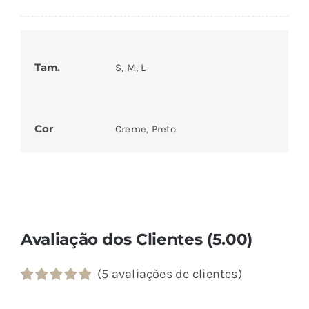
Tam.
S, M, L
Cor
Creme, Preto
Avaliação dos Clientes (5.00)
(
5
avaliações de clientes)
Classificado
3
com
5.00
em