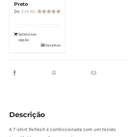
Preto
De
€
44,80
Avaliação
5.00
de 5
Selecionar
opção
Detalhes
Descrição
A T-shirt Refresh é confeccionada com um tecido