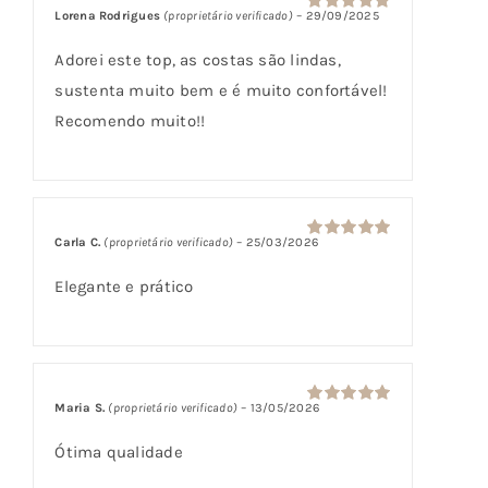
classificação
Lorena Rodrigues
(proprietário verificado)
–
29/09/2025
Avaliação
5
de cliente
de 5
Adorei este top, as costas são lindas,
sustenta muito bem e é muito confortável!
Recomendo muito!!
Carla C.
(proprietário verificado)
–
25/03/2026
Avaliação
5
de 5
Elegante e prático
Maria S.
(proprietário verificado)
–
13/05/2026
Avaliação
5
de 5
Ótima qualidade