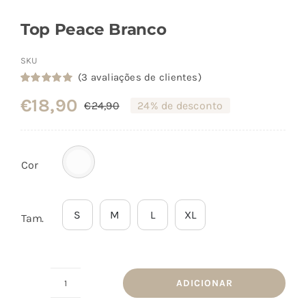
Top Peace Branco
SKU
(
3
avaliações de clientes)
Classificado
1
€
18,90
com
5.00
em
€
24,90
24% de desconto
O
O
5 com base
em
preço
preço
classificação
de cliente
original
atual
Cor
era:
é:
€24,90.
€18,90.
S
M
L
XL
Tam.
ADICIONAR
Quantidade