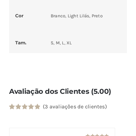
Cor
Branco, Light Lilás, Preto
Tam.
S, M, L, XL
Avaliação dos Clientes (5.00)
(
3
avaliações de clientes)
Classificado
1
com
5.00
em
5 com base
em