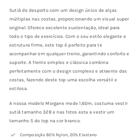
escolhidas
Sutiã de desporto com um design único de alças
na
múltiplas nas costas, proporcionando um visual super
página
original. Oferece excelente sustentação, ideal para
do
todo o tipo de exercícios. Com o seu estilo elegante e
produto
estrutura firme, este top é perfeito para te
acompanhar em qualquer treino, garantindo conforto e
suporte. A frente simples e clássica combina
perfeitamente com o design complexo e atraente das
costas, fazendo deste top uma escolha versátil e
estilosa.
A nossa modelo Morgane mede 1,60m, costuma vestir
sutiã tamanho 32B e nas fotos esta a vestir um
tamanho S do top na cor branco.
Composição 80% Nylon, 20% Elastano