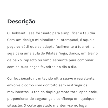
As
opções
podem
Descrição
ser
escolhidas
O Bodysuit Ease foi criado para simplificar o teu dia.
na
Com um design minimalista e intemporal, é aquela
página
peça versátil que se adapta facilmente à tua rotina,
do
seja para uma aula de Pilates, Yoga, dança, um treino
produto
de baixo impacto ou simplesmente para combinar
com as tuas peças favoritas no dia a dia.
Confeccionado num tecido ultra suave e resistente,
envolve o corpo com conforto sem restringir os
movimentos. O tecido duplo garante total opacidade,
proporcionando segurança e confiança em qualquer
situação. O corte ajustado mantém-se no lugar