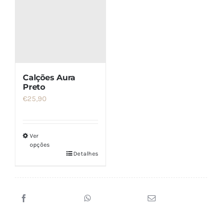
Calções Aura
Preto
€
25,90
Ver
opções
Detalhes
Este
produto
tem
várias
variantes.