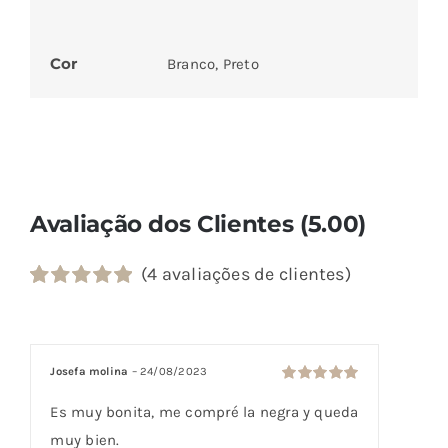
Cor
Branco, Preto
Avaliação dos Clientes (5.00)
(
4
avaliações de clientes)
Classificado
4
com
5.00
em
5 com base
em
Josefa molina
–
24/08/2023
classificações
Avaliação
5
de clientes
de 5
Es muy bonita, me compré la negra y queda
muy bien.