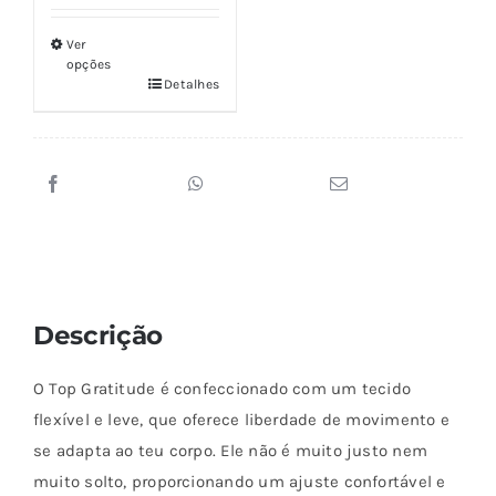
original
atual
5.00
de 5
era:
é:
Ver
opções
€29,90.
€26,90.
Detalhes
Este
produto
tem
várias
variantes.
As
opções
podem
Descrição
ser
escolhidas
O Top Gratitude é confeccionado com um tecido
na
flexível e leve, que oferece liberdade de movimento e
página
se adapta ao teu corpo. Ele não é muito justo nem
do
muito solto, proporcionando um ajuste confortável e
produto