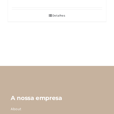
original
atual
era:
é:
€19,90.
€17,90.
Detalhes
A nossa empresa
About