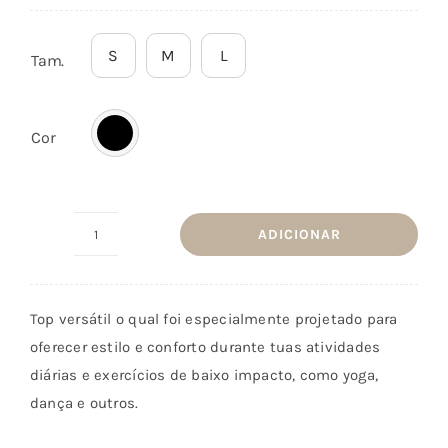
em
preço
preço
classificações
de clientes
original
atual
S
M
L
Tam.
era:
é:
€19,90.
€17,90.
Cor
ADICIONAR
Quantidade
de
Top
Top versátil o qual foi especialmente projetado para
Gratitude
oferecer estilo e conforto durante tuas atividades
Preto
diárias e exercícios de baixo impacto, como yoga,
dança e outros.