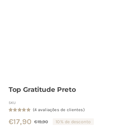
Top Gratitude Preto
SKU
(
4
avaliações de clientes)
Classificado
4
€
17,90
com
5.00
em
€
19,90
10% de desconto
O
O
5 com base