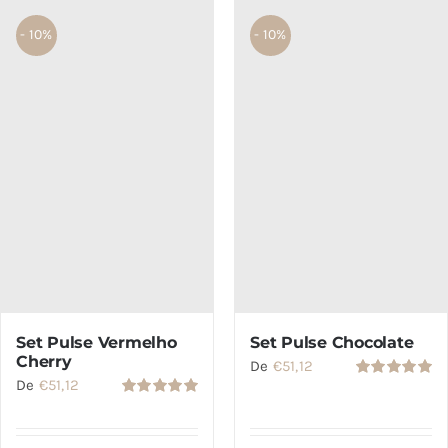
SETS
- 10%
- 10%
SALDOS
CONTACTO
Set Pulse Vermelho
Set Pulse Chocolate
Cherry
De
€
51,12
De
€
51,12
Avaliação
5.00
de 5
Avaliação
5.00
de 5