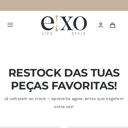
Saltar
para
o
Alternar
conteúdo
navegação
Português
HOME
RESTOCK DAS TUAS
SUMMER 26
NEW IN
PEÇAS FAVORITAS!
TOPS
Já voltaram ao stock — aproveita agora, antes que esgotem
outra vez!
BOTTOMS