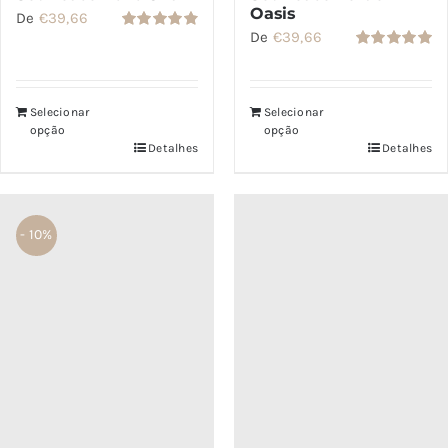
Oasis
De
€
39,66
De
€
39,66
Avaliação
4.86
de 5
Avaliação
5.00
de 5
Selecionar
Selecionar
opção
opção
Detalhes
Detalhes
- 10%