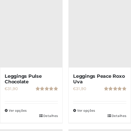
As
As
opções
opções
podem
podem
ser
ser
escolhidas
escolhidas
na
na
página
página
do
do
produto
produto
Leggings Pulse
Leggings Peace Roxo
Chocolate
Uva
€
31,90
€
31,90
Avaliação
Avaliação
5.00
de 5
5.00
de 5
Ver opções
Ver opções
Detalhes
Detalhes
Este
Este
produto
produto