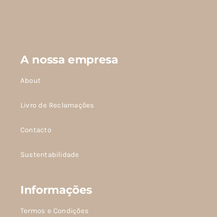
variantes.
variantes.
As
As
opções
opções
podem
podem
A nossa empresa
ser
ser
About
escolhidas
escolhidas
na
na
Livro de Reclamações
página
página
do
do
Contacto
produto
produto
Sustentabilidade
Informações
Termos e Condições