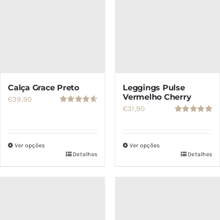
ser
escolhidas
na
página
do
produto
Calça Grace Preto
Leggings Pulse
Vermelho Cherry
€
39,90
€
31,90
Avaliação
4.67
de 5
Avaliação
5.00
de 5
Ver opções
Ver opções
Detalhes
Detalhes
Este
Este
produto
produto
tem
tem
várias
várias
variantes.
variantes.