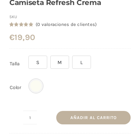
Camiseta Refresh Crema
SKU
(
0
valoraciones de clientes)
Valorado
3
€
19,90
con
5.00
de
5 en base a
valoraciones
de clientes
S
M
L
Talla
Color
AÑADIR AL CARRITO
Camiseta
Refresh
Crema