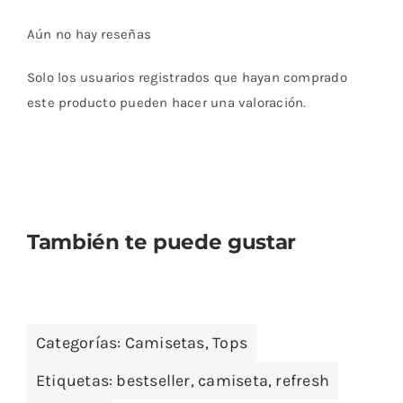
con
5.00
de 5
en base a
Aún no hay reseñas
valoraciones
de clientes
Solo los usuarios registrados que hayan comprado
este producto pueden hacer una valoración.
También te puede gustar
Categorías:
Camisetas
,
Tops
Etiquetas:
bestseller
,
camiseta
,
refresh