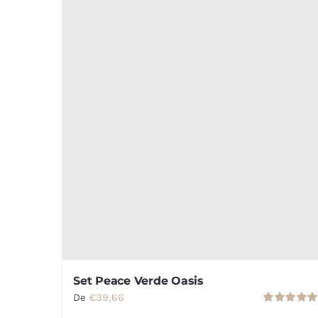
escolhidas
na
página
do
produto
Set Peace Verde Oasis
De
€
39,66
Avaliação