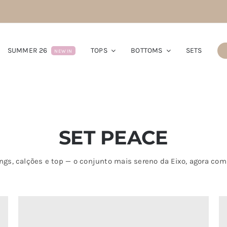
SUMMER 26
TOPS
BOTTOMS
SETS
NEW IN
SET PEACE
ngs, calções e top — o conjunto mais sereno da Eixo, agora com