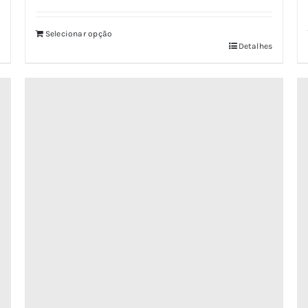
4.86
de 5
Selecionar opção
Detalhes