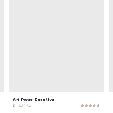
escolhidas
na
página
do
produto
Set Peace Roxo Uva
De
€
39,66
Avaliação