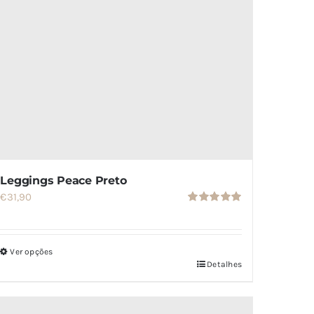
Leggings Peace Preto
€
31,90
Avaliação
5.00
de 5
Ver opções
Detalhes
Este
produto
tem