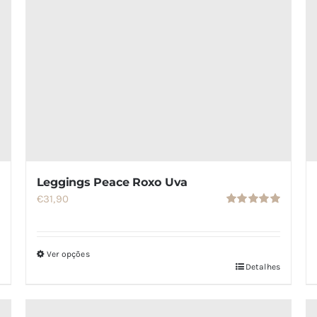
Leggings Peace Roxo Uva
€
31,90
Avaliação
5.00
de 5
Ver opções
Detalhes
Este
produto
tem