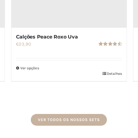
Calções Peace Roxo Uva
€
23,90
Avaliação
4.50
de 5
Ver opções
Detalhes
Este
produto
tem
várias
variantes.
As
VER TODOS OS NOSSOS SETS
opções
podem