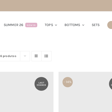
SUMMER 26
TOPS
BOTTOMS
SETS
NEW IN
16 produtos
- 14%
LAST
CHANCE