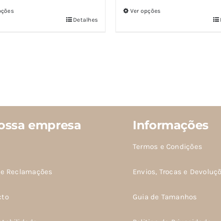
pções
Ver opções
Detalhes
Este
o
produto
tem
várias
es.
variantes.
As
s
opções
m
podem
ossa empresa
Informações
ser
idas
escolhidas
Termos e Condições
na
de Reclamações
Envios, Trocas e Devoluç
página
do
cto
Guia de Tamanhos
o
produto