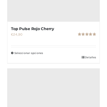
Top Pulse Rojo Cherry
€
24,90
Valorado
con
5.00
de
5
Seleccionar opciones
Detalles
Este
producto
tiene
múltiples
variantes.
Las
opciones
se