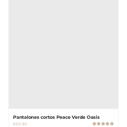
elegir
en
la
página
de
producto
Pantalones cortos Peace Verde Oasis
€
23,90