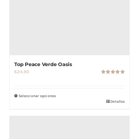
Top Peace Verde Oasis
€
24,90
Valorado
con
5.00
de
5
Seleccionar opciones
Detalles
Este
producto
tiene
múltiples
variantes.