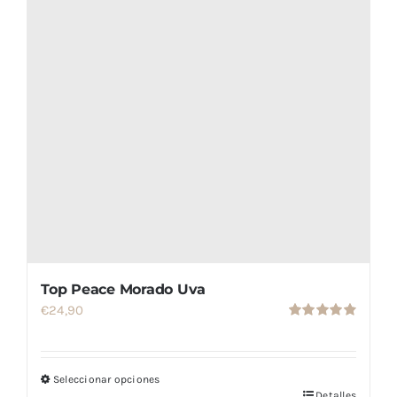
página
de
producto
Top Peace Morado Uva
€
24,90
Valorado
con
4.86
de
5
Seleccionar opciones
Detalles