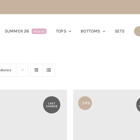
SUMMER 26
TOPS
BOTTOMS
SETS
NEW IN
odutos
- 24%
LAST
CHANCE