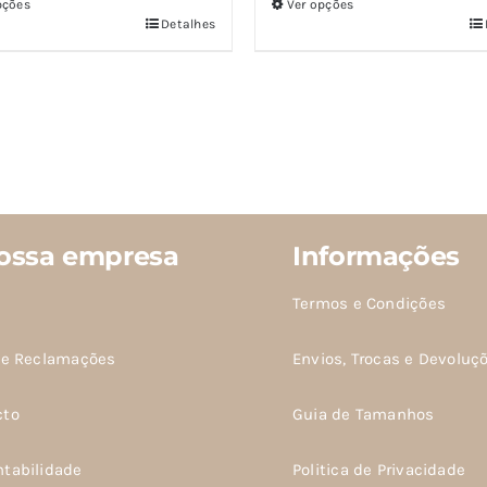
pções
Ver opções
Detalhes
Este
o
produto
tem
várias
es.
variantes.
As
s
opções
m
podem
ossa empresa
Informações
ser
idas
escolhidas
Termos e Condições
na
de Reclamações
Envios, Trocas e Devoluç
página
do
cto
Guia de Tamanhos
o
produto
ntabilidade
Politica de Privacidade