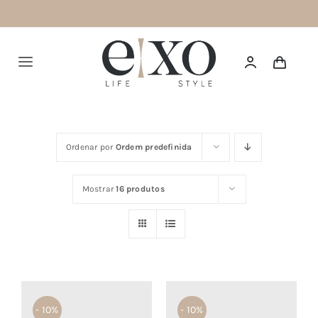
Saltar
para
o
Alternar
conteúdo
navegação
Português
Ordenar por
Ordem predefinida
HOME
Mostrar
16 produtos
SUMMER 26
NEW IN
TOPS
BOTTOMS
- 10%
- 10%