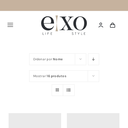
Saltar
para
o
Alternar
conteúdo
navegação
Português
Ordenar por
Nome
HOME
Mostrar
16 produtos
SUMMER 26
NEW IN
TOPS
BOTTOMS