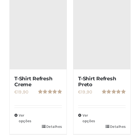
SETS
SALDOS
CONTACTO
T-Shirt Refresh
T-Shirt Refresh
Creme
Preto
€
19,90
€
19,90
Avaliação
Avaliação
5.00
de 5
5.00
de 5
Ver
Ver
opções
opções
Detalhes
Detalhes
Este
Este
produto
produto