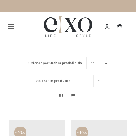
Saltar
para
o
Alternar
conteúdo
navegação
Português
Ordenar por
Ordem predefinida
HOME
Mostrar
16 produtos
SUMMER 26
NEW IN
TOPS
BOTTOMS
- 10%
- 10%