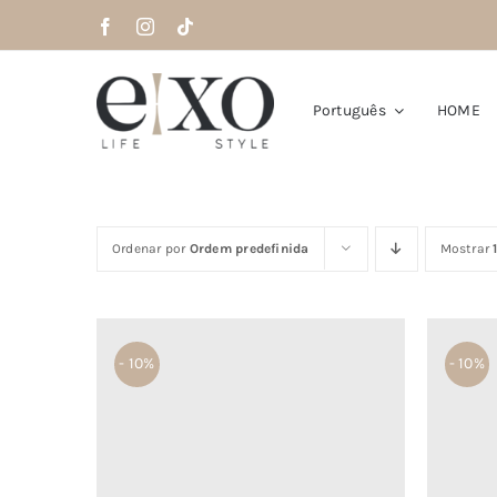
Saltar
para
o
conteúdo
Português
HOME
Ordenar por
Ordem predefinida
Mostrar
- 10%
- 10%