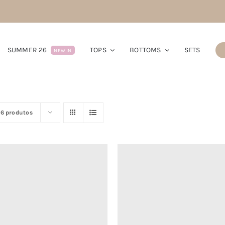
SUMMER 26
TOPS
BOTTOMS
SETS
NEW IN
16 produtos