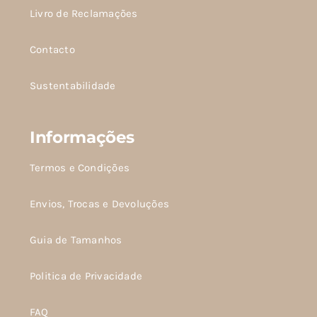
página
página
Livro de Reclamações
do
do
Contacto
produto
produto
Sustentabilidade
Informações
Termos e Condições
Envios, Trocas e Devoluções
Guia de Tamanhos
Politica de Privacidade
FAQ