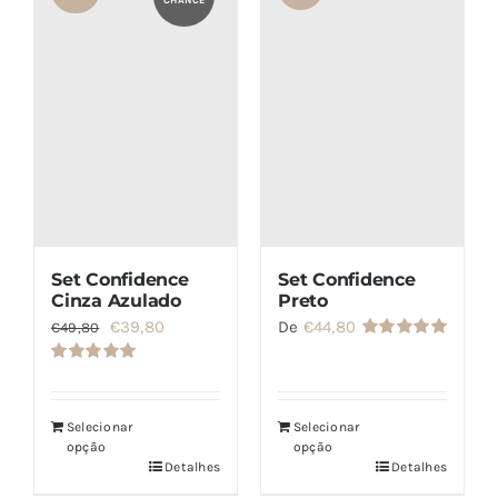
CHANCE
SETS
SALDOS
CONTACTO
Set Confidence
Set Confidence
Cinza Azulado
Preto
O
O
€
39,80
De
€
44,80
€
49,80
Avaliação
preço
preço
5.00
de 5
Avaliação
original
atual
5.00
de 5
era:
é:
Selecionar
Selecionar
opção
opção
€49,80.
€39,80.
Detalhes
Detalhes