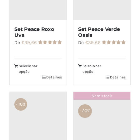
Set Peace Roxo
Set Peace Verde
Uva
Oasis
De
€
39,66
De
€
39,66
Avaliação
Avaliação
4.86
de 5
5.00
de 5
Selecionar
Selecionar
opção
opção
Detalhes
Detalhes
Sem stock
- 10%
- 20%