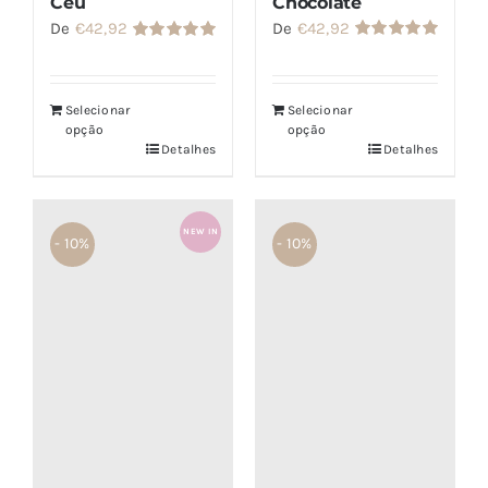
Chocolate
Céu
De
€
42,92
De
€
42,92
Avaliação
Avaliação
5.00
de 5
5.00
de 5
Selecionar
Selecionar
opção
opção
Detalhes
Detalhes
NEW IN
- 10%
- 10%