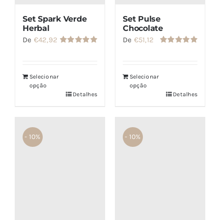
Set Spark Verde
Set Pulse
Herbal
Chocolate
De
€
42,92
De
€
51,12
Avaliação
Avaliação
5.00
de 5
5.00
de 5
Selecionar
Selecionar
opção
opção
Detalhes
Detalhes
- 10%
- 10%