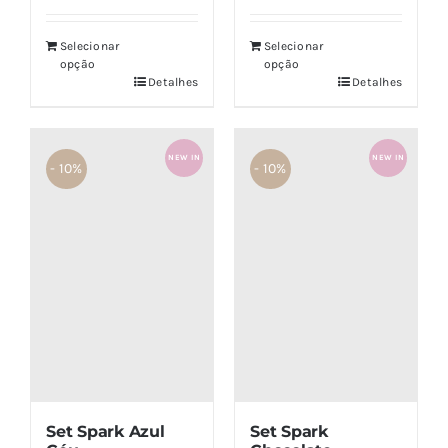
5.00
de 5
5.00
de 5
Selecionar
Selecionar
opção
opção
Detalhes
Detalhes
NEW IN
NEW IN
- 10%
- 10%
Set Spark
Set Spark Azul