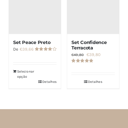
Set Peace Preto
Set Confidence
Terracota
De
€
39,66
O
O
€
39,80
€
49,80
Avaliação
4.00
de 5
preço
preço
Avaliação
original
atual
5.00
de 5
Selecionar
opção
era:
é:
Detalhes
Detalhes
€49,80.
€39,80.