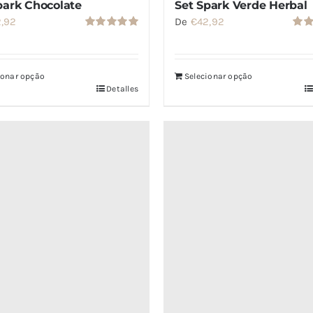
park Chocolate
Set Spark Verde Herbal
2,92
De
€
42,92
Valorado
Valo
con
5.00
de
con
5
5
ionar opção
Selecionar opção
Detalles