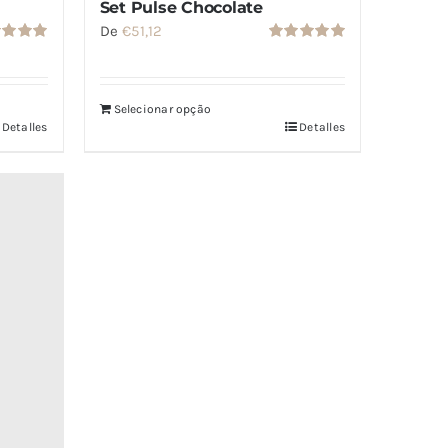
Set Pulse Chocolate
De
€
51,12
rado
Valorado
5.00
de
con
5.00
de
5
Selecionar opção
Detalles
Detalles