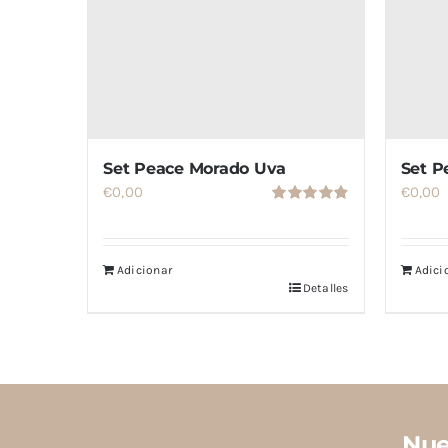
Set Peace Morado Uva
Set P
€
0,00
€
0,00
Valorado
con
4.86
de
5
Adicionar
Adici
Detalles
Nue