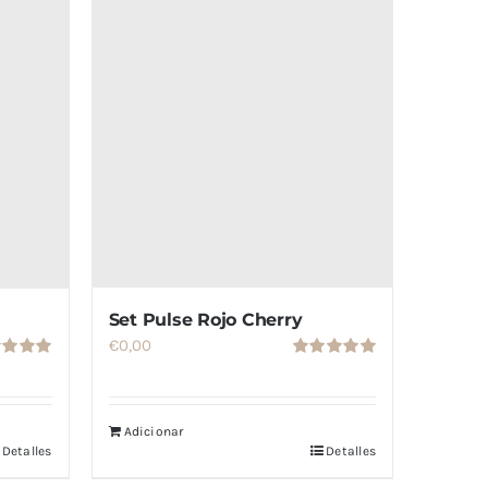
Set Pulse Rojo Cherry
€
0,00
Valorado
rado
con
5.00
de
5.00
de
5
Adicionar
Detalles
Detalles