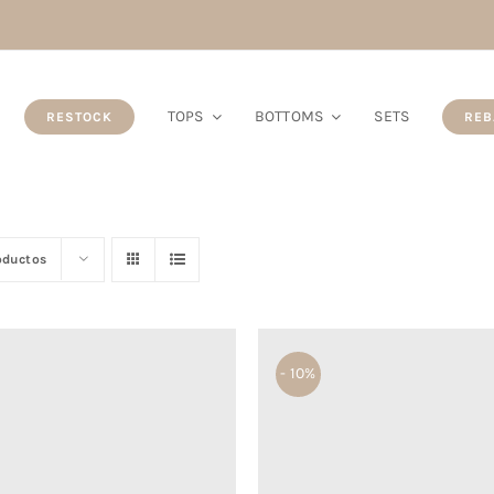
TOPS
BOTTOMS
SETS
RESTOCK
REB
oductos
- 10%