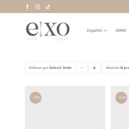
Saltar
al
contenido
Español
HOME
Ordenar por
Default Order
Mostrar
16 pr
- 10%
- 10%