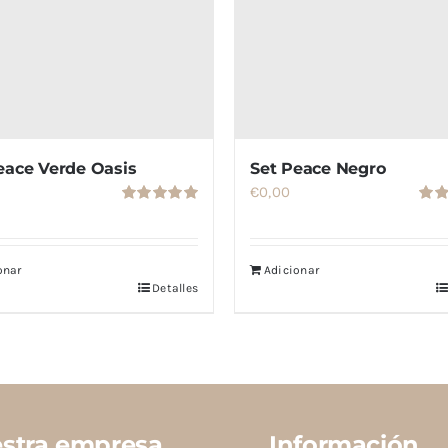
eace Verde Oasis
Set Peace Negro
€
0,00
Valorado
Valo
con
5.00
de
con
5
de 5
onar
Adicionar
Detalles
stra empresa
Información