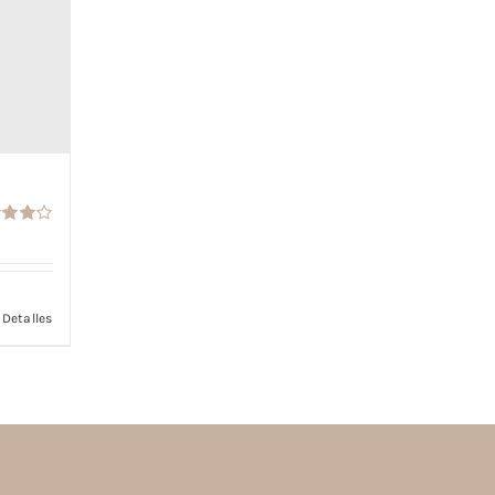
rado
4.00
Detalles