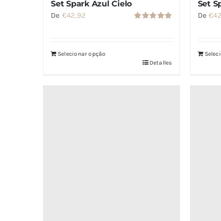
Set S
Set Spark Azul Cielo
De
€
4
De
€
42,92
Valorado
con
5.00
de
5
Selecionar opção
Selec
Detalles