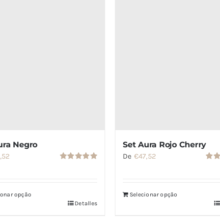
ura Negro
Set Aura Rojo Cherry
,52
De
€
47,52
Valorado
Valo
con
5.00
de
con
5
5
ionar opção
Selecionar opção
Detalles