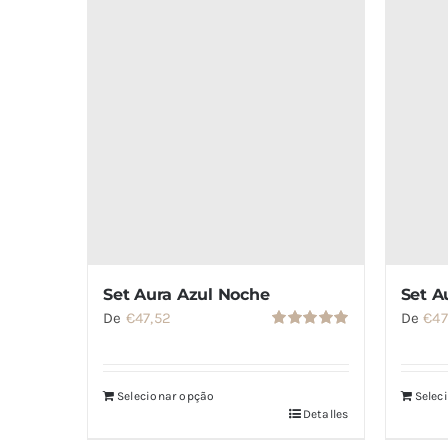
Set Aura Azul Noche
Set A
De
€
47,52
De
€
47
Valorado
con
5.00
de
5
Selecionar opção
Selec
Detalles