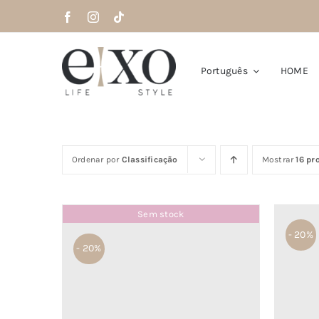
Saltar
para
o
conteúdo
Português
HOME
Ordenar por
Classificação
Mostrar
16 pr
Sem stock
- 20%
- 20%