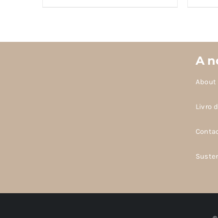
A n
About
Livro 
Conta
Suste