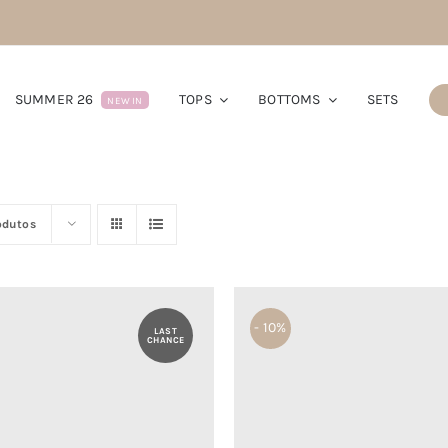
SUMMER 26
TOPS
BOTTOMS
SETS
NEW IN
odutos
- 10%
LAST
CHANCE