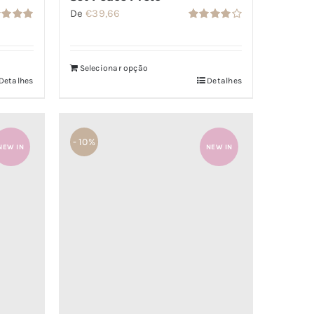
De
€
39,66
iação
Avaliação
de 5
4.00
de 5
Selecionar opção
Detalhes
Detalhes
- 10%
NEW IN
NEW IN