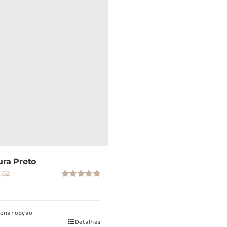
ura Preto
,52
Avaliação
5.00
de 5
ionar opção
Detalhes