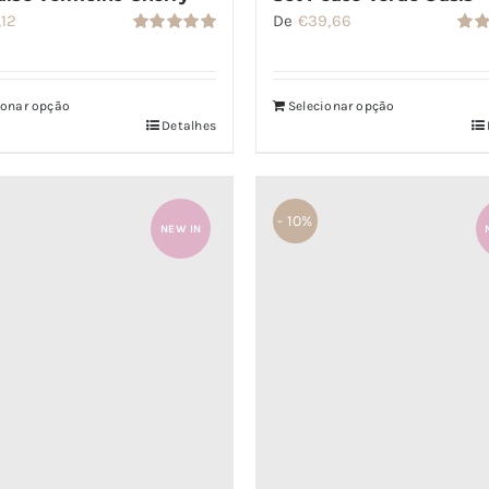
,12
De
€
39,66
Avaliação
Aval
5.00
de 5
5.00
ionar opção
Selecionar opção
Detalhes
- 10%
NEW IN