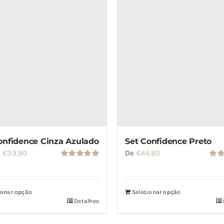
onfidence Cinza Azulado
Set Confidence Preto
O
O
€
39,80
De
€
44,80
Avaliação
Aval
preço
preço
5.00
de 5
5.00
original
atual
ionar opção
Selecionar opção
era:
é:
Detalhes
€49,80.
€39,80.