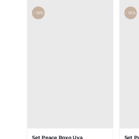
- 10%
- 10%
Set Peace Roxo Uva
Set P