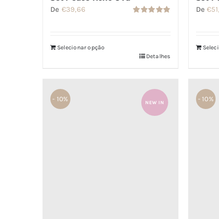
De
€
39,66
De
€
51
Avaliação
4.86
de 5
Selecionar opção
Selec
Detalhes
- 10%
- 10%
NEW IN