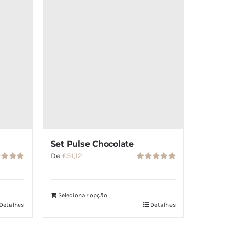
Set Pulse Chocolate
De
€
51,12
Avaliação
iação
5.00
de 5
de 5
Selecionar opção
Detalhes
Detalhes