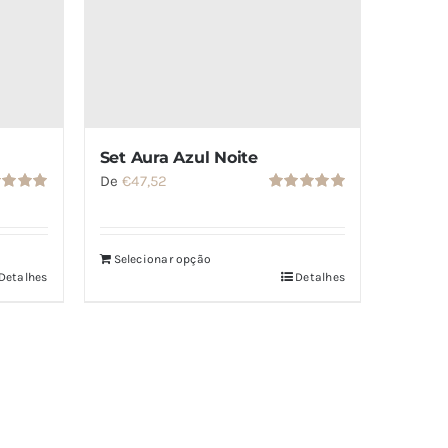
Set Aura Azul Noite
De
€
47,52
iação
Avaliação
de 5
5.00
de 5
Selecionar opção
Detalhes
Detalhes