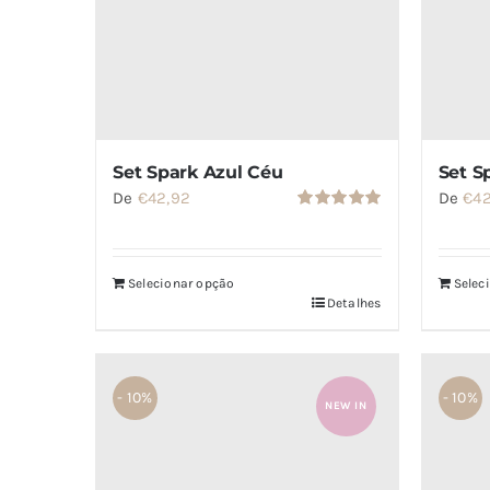
Set S
Set Spark Azul Céu
De
€
4
De
€
42,92
Avaliação
5.00
de 5
Selecionar opção
Selec
Detalhes
- 10%
- 10%
NEW IN