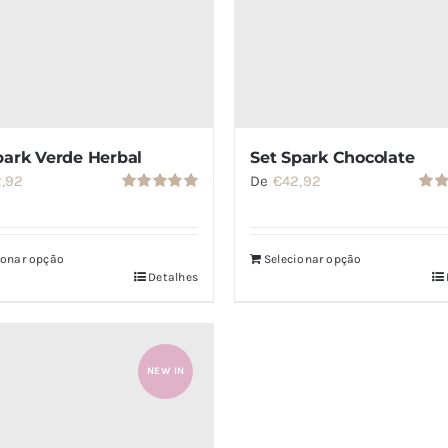
park Verde Herbal
Set Spark Chocolate
2,92
De
€
42,92
Avaliação
Aval
5.00
de 5
5.00
ionar opção
Selecionar opção
Detalhes
NEW IN