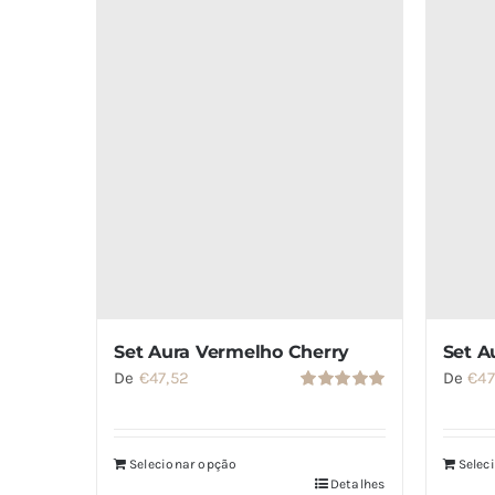
Set Aura Vermelho Cherry
Set A
De
€
47,52
De
€
47
Avaliação
5.00
de 5
Selecionar opção
Selec
Detalhes