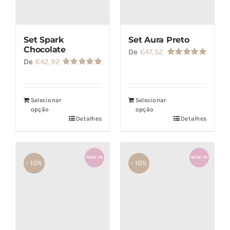
Set Spark
Set Aura Preto
Chocolate
De
€
47,52
De
€
42,92
Avaliação
5.00
de 5
Avaliação
5.00
de 5
Selecionar
Selecionar
opção
opção
Detalhes
Detalhes
NEW IN
NEW IN
- 10%
- 10%