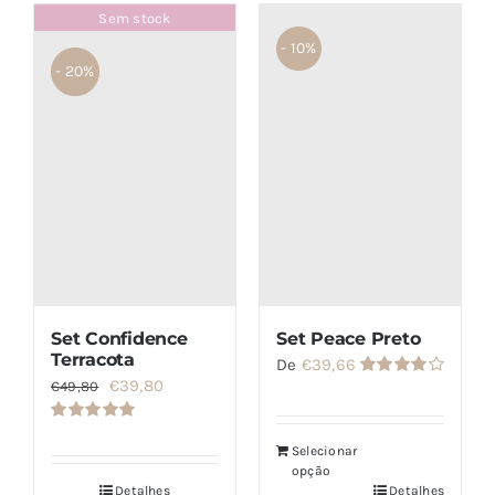
Sem stock
- 10%
- 20%
Set Confidence
Set Peace Preto
Terracota
De
€
39,66
O
O
€
39,80
€
49,80
Avaliação
4.00
de 5
preço
preço
Avaliação
original
atual
5.00
de 5
Selecionar
opção
era:
é:
Detalhes
Detalhes