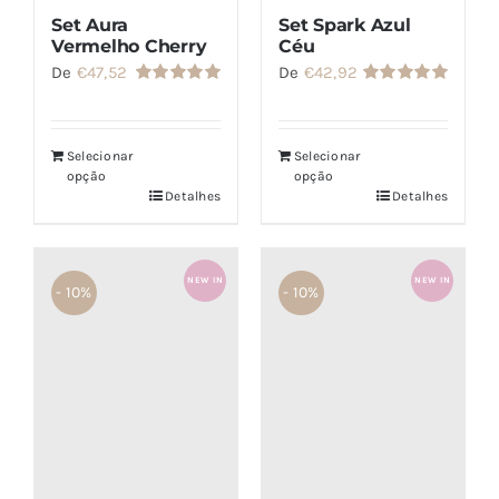
Set Aura
Set Spark Azul
Vermelho Cherry
Céu
De
€
47,52
De
€
42,92
Avaliação
Avaliação
5.00
de 5
5.00
de 5
Selecionar
Selecionar
opção
opção
Detalhes
Detalhes
NEW IN
NEW IN
- 10%
- 10%