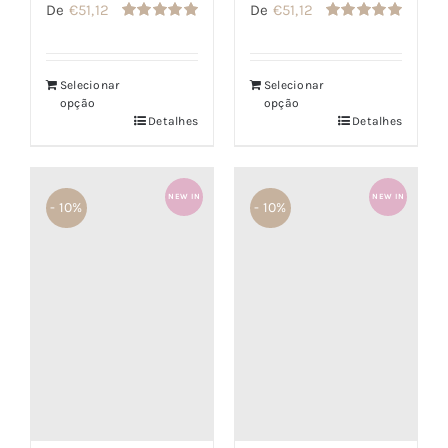
De
€
51,12
De
€
51,12
Avaliação
Avaliação
5.00
de 5
5.00
de 5
Selecionar
Selecionar
opção
opção
Detalhes
Detalhes
NEW IN
NEW IN
- 10%
- 10%