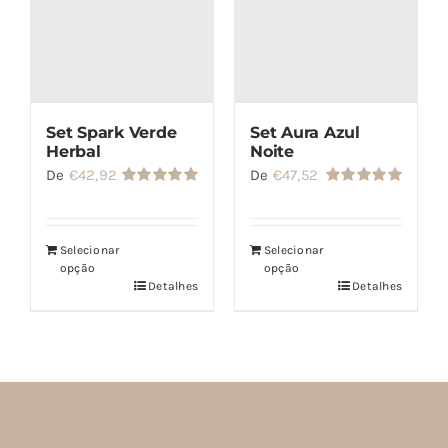
Set Spark Verde
Set Aura Azul
Herbal
Noite
De
€
42,92
De
€
47,52
Avaliação
Avaliação
5.00
de 5
5.00
de 5
Selecionar
Selecionar
opção
opção
Detalhes
Detalhes