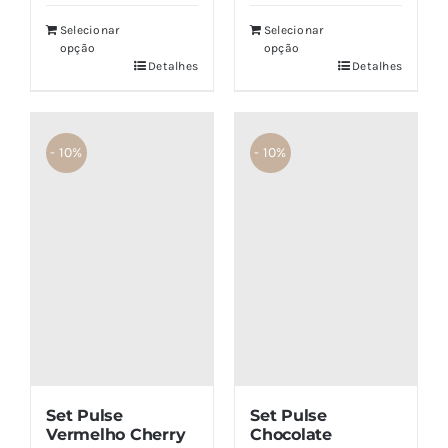
era:
é:
Selecionar
Selecionar
opção
opção
€49,80.
€39,80.
Detalhes
Detalhes
- 10%
- 10%
Set Pulse
Set Pulse
Vermelho Cherry
Chocolate