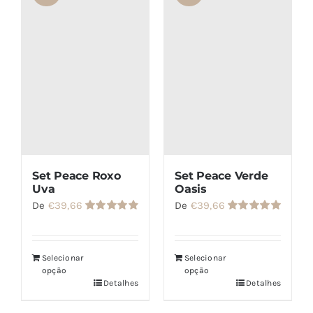
SETS
SALDOS
CONTACTO
Set Peace Roxo
Set Peace Verde
Uva
Oasis
De
€
39,66
De
€
39,66
Avaliação
Avaliação
4.86
de 5
5.00
de 5
Selecionar
Selecionar
opção
opção
Detalhes
Detalhes