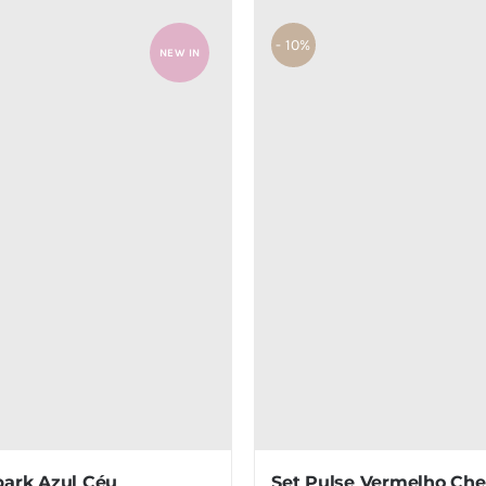
- 10%
NEW IN
Set Pulse Vermelho Che
park Azul Céu