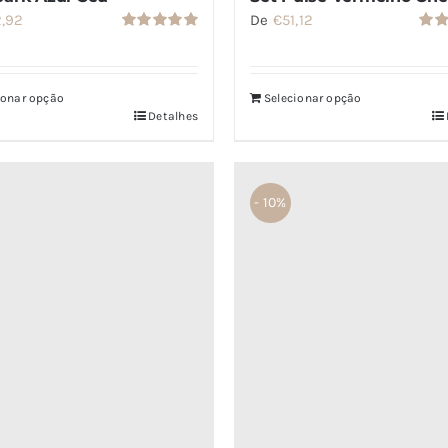
De
€
51,12
2,92
Aval
Avaliação
5.00
5.00
de 5
ionar opção
Selecionar opção
Detalhes
- 10%