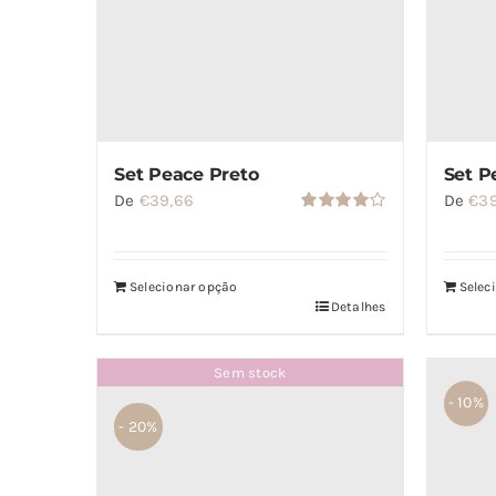
Set Peace Preto
Set P
De
€
39,66
De
€
3
Avaliação
4.00
de 5
Selecionar opção
Selec
Detalhes
Sem stock
- 10%
- 20%