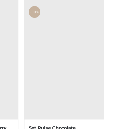
- 10%
rry
Set Pulse Chocolate