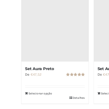
Set Aura Preto
Set A
De
€
47,52
De
€
47
Avaliação
5.00
de 5
Selecionar opção
Selec
Detalhes