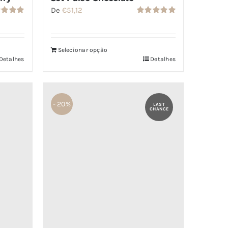
De
€
51,12
iação
Avaliação
de 5
5.00
de 5
Selecionar opção
Detalhes
Detalhes
- 20%
LAST
CHANCE