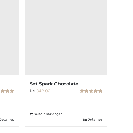
Set Spark Chocolate
De
€
42,92
Avaliação
iação
5.00
de 5
de 5
Selecionar opção
Detalhes
Detalhes