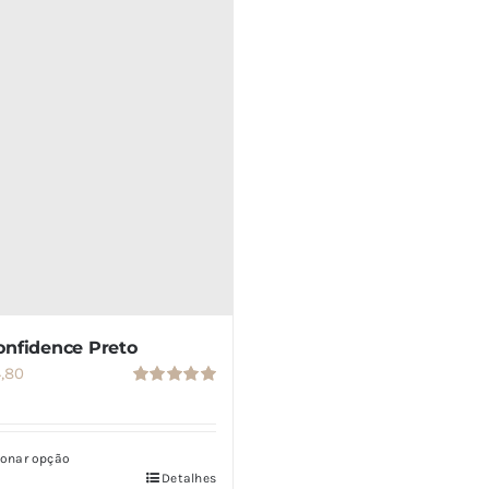
onfidence Preto
,80
Avaliação
5.00
de 5
ionar opção
Detalhes