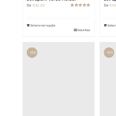
De
€
42,92
De
€
4
Avaliação
5.00
de 5
Selecionar opção
Selec
Detalhes
- 10%
- 10%