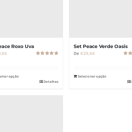
eace Roxo Uva
Set Peace Verde Oasis
9,66
De
€
39,66
Avaliação
Aval
4.86
de 5
5.00
ionar opção
Selecionar opção
Detalhes