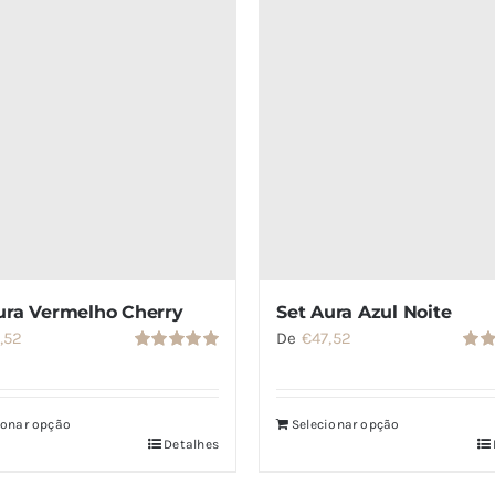
ura Vermelho Cherry
Set Aura Azul Noite
,52
De
€
47,52
Avaliação
Aval
5.00
de 5
5.00
ionar opção
Selecionar opção
Detalhes