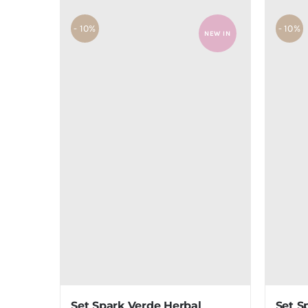
- 10%
- 10%
NEW IN
Set Spark Verde Herbal
Set S