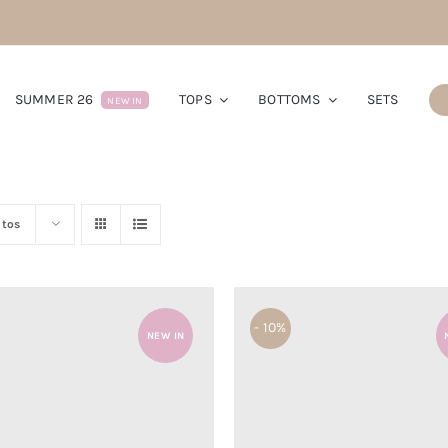
SUMMER 26
TOPS
BOTTOMS
SETS
NEW IN
utos
- 10%
NEW IN