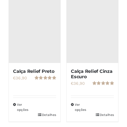
SETS
SALDOS
CONTACTO
Calça Relief Preto
Calça Relief Cinza
Escuro
€
36,90
€
36,90
Avaliação
5.00
de 5
Avaliação
5.00
de 5
Ver
Ver
opções
opções
Detalhes
Detalhes
Este
Este
produto
produto