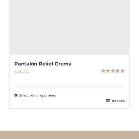
Pantalón Relief Crema
€
36,90
Valorado
con
5.00
de
5
Seleccionar opciones
Detalles
Este
producto
tiene
múltiples
variantes.