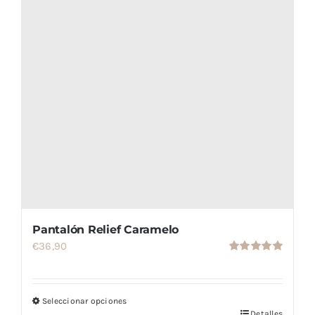
página
de
producto
Pantalón Relief Caramelo
€
36,90
Valorado
con
5.00
de
5
Seleccionar opciones
Detalles