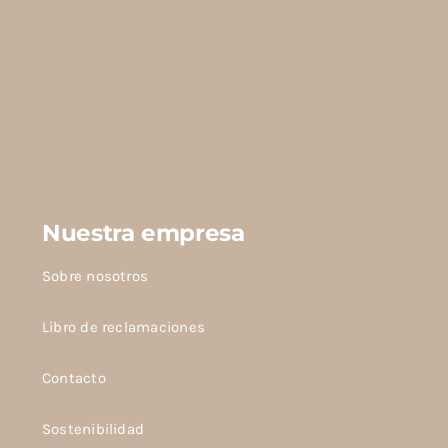
Las
opciones
se
pueden
elegir
en
la
página
Nuestra empresa
de
producto
Sobre nosotros
Libro de reclamaciones
Contacto
Sostenibilidad