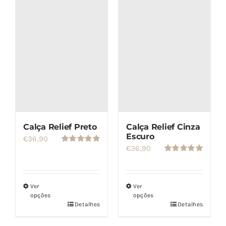
SETS
SALDOS
CONTACTO
Calça Relief Preto
Calça Relief Cinza
Escuro
€
36,90
€
36,90
Avaliação
5.00
de 5
Avaliação
5.00
de 5
Ver
Ver
opções
opções
Detalhes
Detalhes
Este
Este
produto
produto