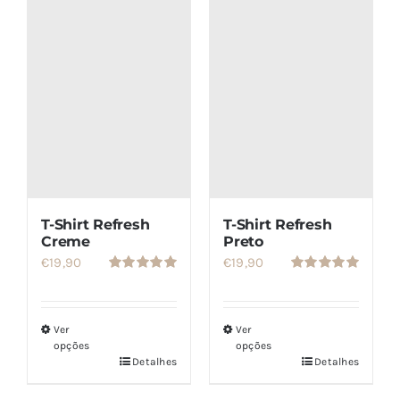
SETS
SALDOS
CONTACTO
T-Shirt Refresh
T-Shirt Refresh
Creme
Preto
€
19,90
€
19,90
Avaliação
Avaliação
5.00
de 5
5.00
de 5
Ver
Ver
opções
opções
Detalhes
Detalhes
Este
Este
produto
produto