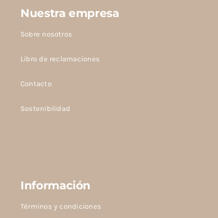
página
Nuestra empresa
de
producto
Sobre nosotros
Libro de reclamaciones
Contacto
Sostenibilidad
Información
Términos y condiciones