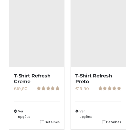
SETS
SALDOS
CONTACTO
T-Shirt Refresh
T-Shirt Refresh
Creme
Preto
€
19,90
€
19,90
Avaliação
Avaliação
5.00
de 5
5.00
de 5
Ver
Ver
opções
opções
Detalhes
Detalhes
Este
Este
produto
produto