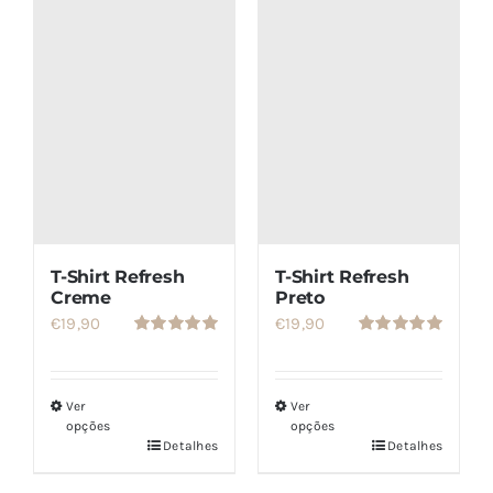
SETS
SALDOS
CONTACTO
T-Shirt Refresh
T-Shirt Refresh
Creme
Preto
€
19,90
€
19,90
Avaliação
Avaliação
5.00
de 5
5.00
de 5
Ver
Ver
opções
opções
Detalhes
Detalhes
Este
Este
produto
produto