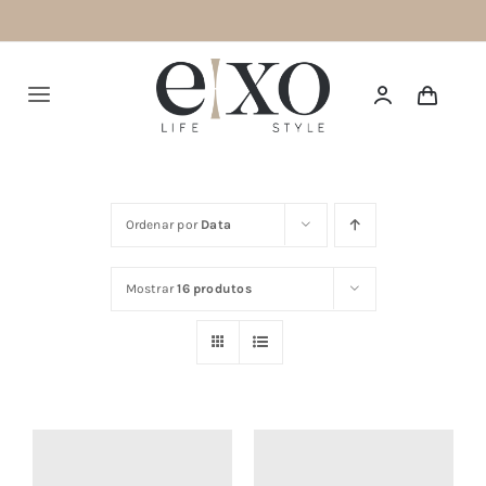
Saltar
para
o
Alternar
conteúdo
navegação
Português
Ordenar por
Data
HOME
Mostrar
16 produtos
SUMMER 26
NEW IN
TOPS
BOTTOMS