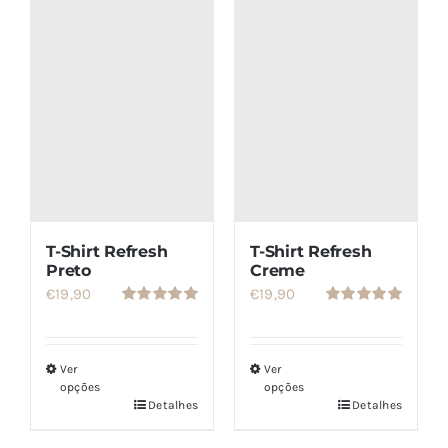
SETS
SALDOS
CONTACTO
T-Shirt Refresh
T-Shirt Refresh
Preto
Creme
€
19,90
€
19,90
Avaliação
Avaliação
5.00
de 5
5.00
de 5
Ver
Ver
opções
opções
Detalhes
Detalhes
Este
Este
produto
produto