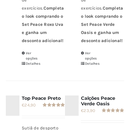
exercícios.
Completa
exercícios.
Completa
o look comprando o
o look comprando o
Set Peace Roxo Uva
Set Peace Verde
e ganha um
Oasis e ganha um
desconto adicional!
desconto adicional!
Ver
Ver
Este
Este
opções
opções
produto
produto
Detalhes
Detalhes
tem
tem
várias
várias
variantes.
variantes.
As
As
Top Peace Preto
Calções Peace
opções
opções
Verde Oasis
€
24,90
€
23,90
podem
podem
Avaliação
5.00
de 5
Avaliação
ser
ser
5.00
de 5
escolhidas
escolhidas
Sutiã de desporto