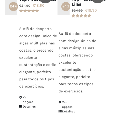
Lilás
O
O
€
18,90
€
24,90
- 24%
- 24%
SETS
O
O
€
18,90
€
24,90
preço
preço
Avaliação
preço
preço
original
atual
5.00
de 5
Avaliação
SALDOS
original
atual
5.00
de 5
era:
é:
Sutiã de desporto
era:
é:
Sutiã de desporto
€24,90.
€18,90.
com design único de
€24,90.
€18,90.
CONTACTO
com design único de
alças múltiplas nas
alças múltiplas nas
costas, oferecendo
costas, oferecendo
excelente
excelente
sustentação e estilo
sustentação e estilo
elegante, perfeito
elegante, perfeito
para todos os tipos
para todos os tipos
de exercícios.
de exercícios.
Ver
Este
opções
Ver
Este
produto
Detalhes
opções
produto
Detalhes
tem