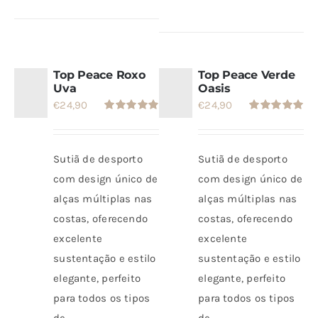
tem
várias
várias
variantes.
variantes.
As
As
opções
Top Peace Roxo
Top Peace Verde
opções
Uva
Oasis
podem
€
24,90
€
24,90
podem
ser
Avaliação
Avaliação
ser
escolhidas
4.86
de 5
5.00
de 5
escolhidas
na
Sutiã de desporto
Sutiã de desporto
na
página
com design único de
com design único de
página
do
alças múltiplas nas
alças múltiplas nas
do
produto
costas, oferecendo
costas, oferecendo
produto
excelente
excelente
sustentação e estilo
sustentação e estilo
elegante, perfeito
elegante, perfeito
para todos os tipos
para todos os tipos
de
de