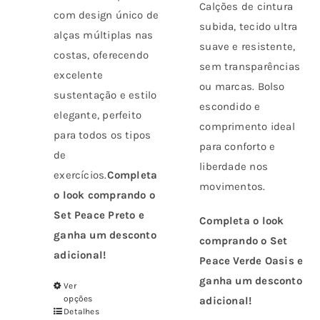
Calções de cintura
na
na
com design único de
subida, tecido ultra
página
página
alças múltiplas nas
suave e resistente,
do
do
costas, oferecendo
sem transparências
produto
produto
excelente
ou marcas. Bolso
sustentação e estilo
escondido e
elegante, perfeito
comprimento ideal
para todos os tipos
para conforto e
de
liberdade nos
exercícios.
Completa
movimentos.
o look comprando o
Set Peace Preto e
Completa o look
ganha um desconto
comprando o Set
adicional!
Peace Verde Oasis e
ganha um desconto
Ver
Este
opções
adicional!
produto
Detalhes